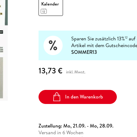
Fremdsprachige Bücher
Kalender
n Lernhilfen
 Jugendbücher
eiber
Hörbuch Downloads im Bundle
cher
 Vergleich
 Puzzlezubehör
Lernen
New Adult
STABILO
Taschenbücher
hilfen
hriller
 Backen
er
lender
Ratgeber
op
hriller
Romance
Sachbücher
Sparen Sie zusätzlich 13%
auf 
12
precher:innen
Artikel mit dem Gutscheincode
Science Fiction
SOMMER13
Fremdsprachige Bücher
13,73 €
inkl. Mwst.
In den Warenkorb
Zustellung:
Mo, 21.09. - Mo, 28.09.
Versand in 6 Wochen