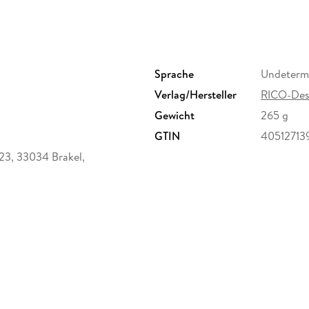
Sprache
Undeterm
Verlag/Hersteller
RICO-Des
Gewicht
265 g
GTIN
4051271
-23, 33034 Brakel,