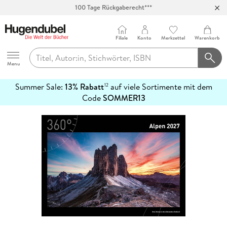
100 Tage Rückgaberecht***
Abholung in über 100 Filialen
Filiale
Konto
Merkzettel
Warenkorb
Hugendubel
Menu
Summer Sale:
13% Rabatt
auf viele Sortimente mit dem
12
mehr
Code
SOMMER13
erfahren