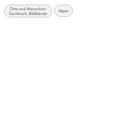
360 grad medien
Orte und Menschen:
Produktart
Alpen
Sachbuch, Bildbände
Kalender
Abbildungen
13 farbige Fotos
Gewicht
524 g
Größe (L/B/H)
493/350/8 mm
Sonstiges
Spiralbindung
GTIN
9783968556789
Herstelleradresse
360° medien, Nachtigallenweg 1, 40822 Mettmann, Andreas
Walter, produktsicherheit@360grad-medien.de