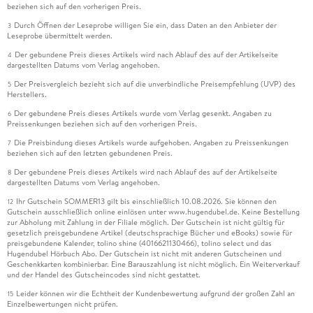
beziehen sich auf den vorherigen Preis.
Durch Öffnen der Leseprobe willigen Sie ein, dass Daten an den Anbieter der
3
Leseprobe übermittelt werden.
Der gebundene Preis dieses Artikels wird nach Ablauf des auf der Artikelseite
4
dargestellten Datums vom Verlag angehoben.
Der Preisvergleich bezieht sich auf die unverbindliche Preisempfehlung (UVP) des
5
Herstellers.
Der gebundene Preis dieses Artikels wurde vom Verlag gesenkt. Angaben zu
6
Preissenkungen beziehen sich auf den vorherigen Preis.
Die Preisbindung dieses Artikels wurde aufgehoben. Angaben zu Preissenkungen
7
beziehen sich auf den letzten gebundenen Preis.
Der gebundene Preis dieses Artikels wird nach Ablauf des auf der Artikelseite
8
dargestellten Datums vom Verlag angehoben.
Ihr Gutschein SOMMER13 gilt bis einschließlich 10.08.2026. Sie können den
12
Gutschein ausschließlich online einlösen unter www.hugendubel.de. Keine Bestellung
zur Abholung mit Zahlung in der Filiale möglich. Der Gutschein ist nicht gültig für
gesetzlich preisgebundene Artikel (deutschsprachige Bücher und eBooks) sowie für
preisgebundene Kalender, tolino shine (4016621130466), tolino select und das
Hugendubel Hörbuch Abo. Der Gutschein ist nicht mit anderen Gutscheinen und
Geschenkkarten kombinierbar. Eine Barauszahlung ist nicht möglich. Ein Weiterverkauf
und der Handel des Gutscheincodes sind nicht gestattet.
Leider können wir die Echtheit der Kundenbewertung aufgrund der großen Zahl an
15
Einzelbewertungen nicht prüfen.