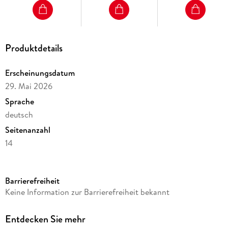
Produktdetails
Erscheinungsdatum
29. Mai 2026
Sprache
deutsch
Seitenanzahl
14
Reihe
360° Premiumkalender 2024 (50 x 35 cm)
Barrierefreiheit
Kamera/Fotos von
Keine Information zur Barrierefreiheit bekannt
Robert Haasmann
Verlag/Hersteller
Entdecken Sie mehr