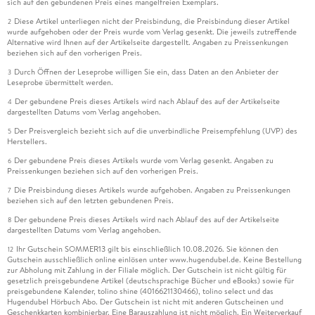
sich auf den gebundenen Preis eines mangelfreien Exemplars.
Diese Artikel unterliegen nicht der Preisbindung, die Preisbindung dieser Artikel
2
wurde aufgehoben oder der Preis wurde vom Verlag gesenkt. Die jeweils zutreffende
Alternative wird Ihnen auf der Artikelseite dargestellt. Angaben zu Preissenkungen
beziehen sich auf den vorherigen Preis.
Durch Öffnen der Leseprobe willigen Sie ein, dass Daten an den Anbieter der
3
Leseprobe übermittelt werden.
Der gebundene Preis dieses Artikels wird nach Ablauf des auf der Artikelseite
4
dargestellten Datums vom Verlag angehoben.
Der Preisvergleich bezieht sich auf die unverbindliche Preisempfehlung (UVP) des
5
Herstellers.
Der gebundene Preis dieses Artikels wurde vom Verlag gesenkt. Angaben zu
6
Preissenkungen beziehen sich auf den vorherigen Preis.
Die Preisbindung dieses Artikels wurde aufgehoben. Angaben zu Preissenkungen
7
beziehen sich auf den letzten gebundenen Preis.
Der gebundene Preis dieses Artikels wird nach Ablauf des auf der Artikelseite
8
dargestellten Datums vom Verlag angehoben.
Ihr Gutschein SOMMER13 gilt bis einschließlich 10.08.2026. Sie können den
12
Gutschein ausschließlich online einlösen unter www.hugendubel.de. Keine Bestellung
zur Abholung mit Zahlung in der Filiale möglich. Der Gutschein ist nicht gültig für
gesetzlich preisgebundene Artikel (deutschsprachige Bücher und eBooks) sowie für
preisgebundene Kalender, tolino shine (4016621130466), tolino select und das
Hugendubel Hörbuch Abo. Der Gutschein ist nicht mit anderen Gutscheinen und
Geschenkkarten kombinierbar. Eine Barauszahlung ist nicht möglich. Ein Weiterverkauf