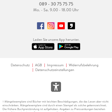
089 - 30 75 75 75
Mo. - Sa. 9.00 - 18.00 Uhr
Laden Sie unsere App herunter.
Datenschutz
AGB
Impressum
Widerrufsbelehrung
Datenschutzeinstellungen
Mängelexemplare sind Bücher mit leichten Beschädigungen, die das Lesen aber nicht
1
einschränken. Mängelexemplare sind durch einen Stempel als solche gekennzeichnet.
Die frühere Buchpreisbindung ist aufgehoben. Angaben zu Preissenkungen beziehen