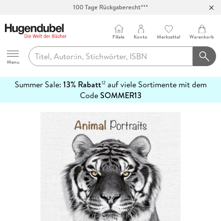
100 Tage Rückgaberecht***
Abholung in über 100 Filialen
Filiale
Konto
Merkzettel
Warenkorb
Hugendubel
Menu
Summer Sale:
13% Rabatt
auf viele Sortimente mit dem
12
mehr
Code
SOMMER13
erfahren