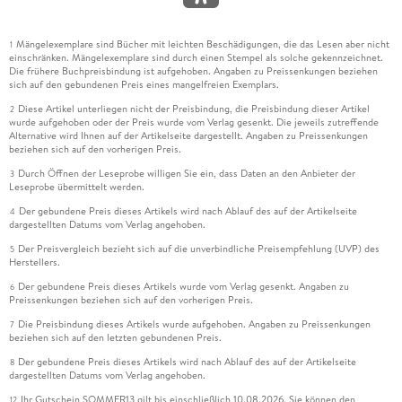
Mängelexemplare sind Bücher mit leichten Beschädigungen, die das Lesen aber nicht
1
einschränken. Mängelexemplare sind durch einen Stempel als solche gekennzeichnet.
Die frühere Buchpreisbindung ist aufgehoben. Angaben zu Preissenkungen beziehen
sich auf den gebundenen Preis eines mangelfreien Exemplars.
Diese Artikel unterliegen nicht der Preisbindung, die Preisbindung dieser Artikel
2
wurde aufgehoben oder der Preis wurde vom Verlag gesenkt. Die jeweils zutreffende
Alternative wird Ihnen auf der Artikelseite dargestellt. Angaben zu Preissenkungen
beziehen sich auf den vorherigen Preis.
Durch Öffnen der Leseprobe willigen Sie ein, dass Daten an den Anbieter der
3
Leseprobe übermittelt werden.
Der gebundene Preis dieses Artikels wird nach Ablauf des auf der Artikelseite
4
dargestellten Datums vom Verlag angehoben.
Der Preisvergleich bezieht sich auf die unverbindliche Preisempfehlung (UVP) des
5
Herstellers.
Der gebundene Preis dieses Artikels wurde vom Verlag gesenkt. Angaben zu
6
Preissenkungen beziehen sich auf den vorherigen Preis.
Die Preisbindung dieses Artikels wurde aufgehoben. Angaben zu Preissenkungen
7
beziehen sich auf den letzten gebundenen Preis.
Der gebundene Preis dieses Artikels wird nach Ablauf des auf der Artikelseite
8
dargestellten Datums vom Verlag angehoben.
Ihr Gutschein SOMMER13 gilt bis einschließlich 10.08.2026. Sie können den
12