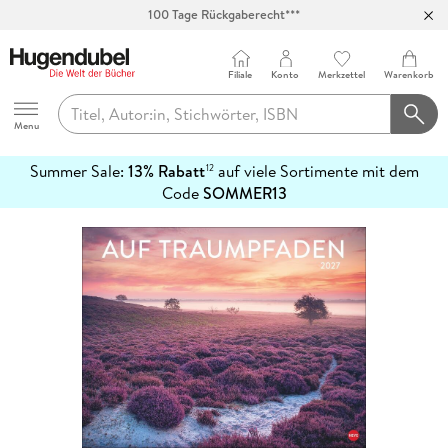
100 Tage Rückgaberecht***
Abholung in über 100 Filialen
Filiale
Konto
Merkzettel
Warenkorb
Hugendubel
Menu
Summer Sale:
13% Rabatt
auf viele Sortimente mit dem
12
mehr
Code
SOMMER13
erfahren