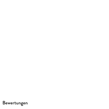
Herstelleradresse
Athesia Kalenderverlag GmbH, Ottobrunner Str. 41, 82008
Unterhaching, produktsicherheit@athesia-verlag.de
Bewertungen