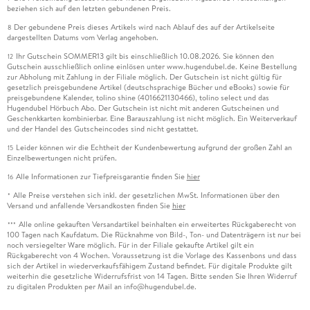
beziehen sich auf den letzten gebundenen Preis.
Der gebundene Preis dieses Artikels wird nach Ablauf des auf der Artikelseite
8
dargestellten Datums vom Verlag angehoben.
Ihr Gutschein SOMMER13 gilt bis einschließlich 10.08.2026. Sie können den
12
Gutschein ausschließlich online einlösen unter www.hugendubel.de. Keine Bestellung
zur Abholung mit Zahlung in der Filiale möglich. Der Gutschein ist nicht gültig für
gesetzlich preisgebundene Artikel (deutschsprachige Bücher und eBooks) sowie für
preisgebundene Kalender, tolino shine (4016621130466), tolino select und das
Hugendubel Hörbuch Abo. Der Gutschein ist nicht mit anderen Gutscheinen und
Geschenkkarten kombinierbar. Eine Barauszahlung ist nicht möglich. Ein Weiterverkauf
und der Handel des Gutscheincodes sind nicht gestattet.
Leider können wir die Echtheit der Kundenbewertung aufgrund der großen Zahl an
15
Einzelbewertungen nicht prüfen.
Alle Informationen zur Tiefpreisgarantie finden Sie
hier
16
Alle Preise verstehen sich inkl. der gesetzlichen MwSt. Informationen über den
*
Versand und anfallende Versandkosten finden Sie
hier
Alle online gekauften Versandartikel beinhalten ein erweitertes Rückgaberecht von
***
100 Tagen nach Kaufdatum. Die Rücknahme von Bild-, Ton- und Datenträgern ist nur bei
noch versiegelter Ware möglich. Für in der Filiale gekaufte Artikel gilt ein
Rückgaberecht von 4 Wochen. Voraussetzung ist die Vorlage des Kassenbons und dass
sich der Artikel in wiederverkaufsfähigem Zustand befindet. Für digitale Produkte gilt
weiterhin die gesetzliche Widerrufsfrist von 14 Tagen. Bitte senden Sie Ihren Widerruf
zu digitalen Produkten per Mail an info@hugendubel.de.