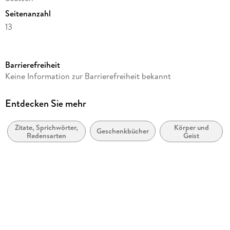
Seitenanzahl
13
Reihe
Postkartenkalender Heye
Barrierefreiheit
Verlag/Hersteller
Keine Information zur Barrierefreiheit bekannt
Heye
Produktart
Entdecken Sie mehr
Kalender
Zitate, Sprichwörter,
Körper und
Gewicht
Geschenkbücher
Redensarten
Geist
142 g
Größe (L/B/H)
175/167/8 mm
Sonstiges
Spiralbindung
GTIN
9783756416660