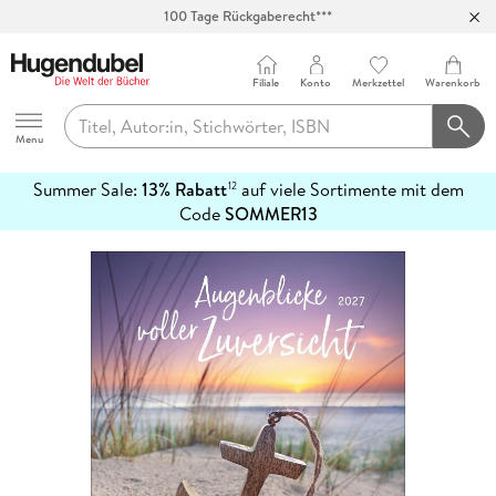
100 Tage Rückgaberecht***
Abholung in über 100 Filialen
Filiale
Konto
Merkzettel
Warenkorb
Hugendubel
Menu
Summer Sale:
13% Rabatt
auf viele Sortimente mit dem
12
mehr
Code
SOMMER13
erfahren