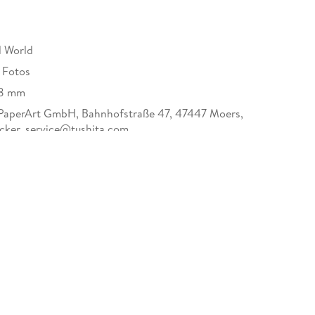
l World
e Fotos
/8 mm
PaperArt GmbH, Bahnhofstraße 47, 47447 Moers,
ecker, service@tushita.com