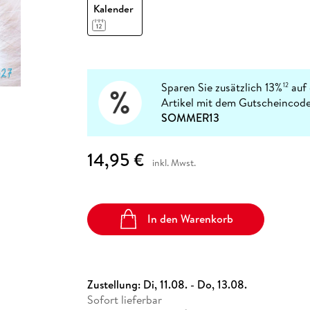
Fremdsprachige Bücher
Kalender
n Lernhilfen
 Jugendbücher
eiber
Hörbuch Downloads im Bundle
cher
 Vergleich
 Puzzlezubehör
Lernen
New Adult
STABILO
Taschenbücher
hilfen
hriller
 Backen
er
lender
Ratgeber
op
hriller
Romance
Sachbücher
Sparen Sie zusätzlich 13%
auf 
12
precher:innen
Artikel mit dem Gutscheincode
Science Fiction
SOMMER13
Fremdsprachige Bücher
14,95 €
inkl. Mwst.
In den Warenkorb
Zustellung:
Di, 11.08. - Do, 13.08.
Sofort lieferbar