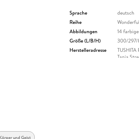
Sprache
deutsch
Reihe
Wonderfu
Abbildungen
14 farbig
Größe (L/B/H)
300/297
Herstelleradresse
TUSHITA 
Tanja Str
Körper und Geist