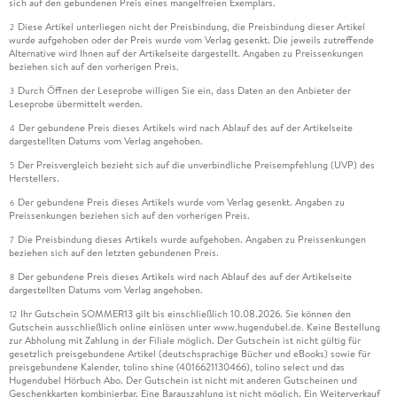
sich auf den gebundenen Preis eines mangelfreien Exemplars.
Diese Artikel unterliegen nicht der Preisbindung, die Preisbindung dieser Artikel
2
wurde aufgehoben oder der Preis wurde vom Verlag gesenkt. Die jeweils zutreffende
Alternative wird Ihnen auf der Artikelseite dargestellt. Angaben zu Preissenkungen
beziehen sich auf den vorherigen Preis.
Durch Öffnen der Leseprobe willigen Sie ein, dass Daten an den Anbieter der
3
Leseprobe übermittelt werden.
Der gebundene Preis dieses Artikels wird nach Ablauf des auf der Artikelseite
4
dargestellten Datums vom Verlag angehoben.
Der Preisvergleich bezieht sich auf die unverbindliche Preisempfehlung (UVP) des
5
Herstellers.
Der gebundene Preis dieses Artikels wurde vom Verlag gesenkt. Angaben zu
6
Preissenkungen beziehen sich auf den vorherigen Preis.
Die Preisbindung dieses Artikels wurde aufgehoben. Angaben zu Preissenkungen
7
beziehen sich auf den letzten gebundenen Preis.
Der gebundene Preis dieses Artikels wird nach Ablauf des auf der Artikelseite
8
dargestellten Datums vom Verlag angehoben.
Ihr Gutschein SOMMER13 gilt bis einschließlich 10.08.2026. Sie können den
12
Gutschein ausschließlich online einlösen unter www.hugendubel.de. Keine Bestellung
zur Abholung mit Zahlung in der Filiale möglich. Der Gutschein ist nicht gültig für
gesetzlich preisgebundene Artikel (deutschsprachige Bücher und eBooks) sowie für
preisgebundene Kalender, tolino shine (4016621130466), tolino select und das
Hugendubel Hörbuch Abo. Der Gutschein ist nicht mit anderen Gutscheinen und
Geschenkkarten kombinierbar. Eine Barauszahlung ist nicht möglich. Ein Weiterverkauf