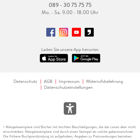
089 - 30 75 75 75
Mo. - Sa. 9.00 - 18.00 Uhr
Laden Sie unsere App herunter.
Datenschutz
AGB
Impressum
Widerrufsbelehrung
Datenschutzeinstellungen
Mängelexemplare sind Bücher mit leichten Beschädigungen, die das Lesen aber nicht
1
einschränken. Mängelexemplare sind durch einen Stempel als solche gekennzeichnet.
Die frühere Buchpreisbindung ist aufgehoben. Angaben zu Preissenkungen beziehen