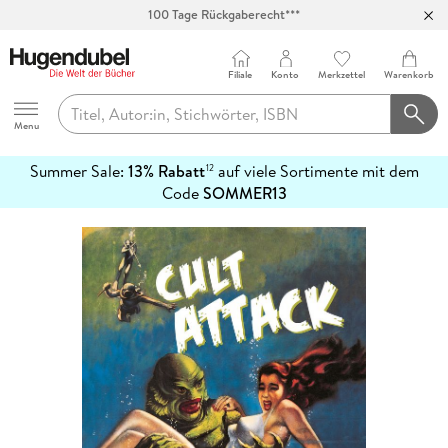
100 Tage Rückgaberecht***
Abholung in über 100 Filialen
Filiale
Konto
Merkzettel
Warenkorb
Hugendubel
Menu
Summer Sale:
13% Rabatt
auf viele Sortimente mit dem
12
mehr
Code
SOMMER13
erfahren