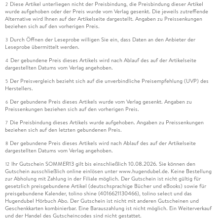
Diese Artikel unterliegen nicht der Preisbindung, die Preisbindung dieser Artikel
2
wurde aufgehoben oder der Preis wurde vom Verlag gesenkt. Die jeweils zutreffende
Alternative wird Ihnen auf der Artikelseite dargestellt. Angaben zu Preissenkungen
beziehen sich auf den vorherigen Preis.
Durch Öffnen der Leseprobe willigen Sie ein, dass Daten an den Anbieter der
3
Leseprobe übermittelt werden.
Der gebundene Preis dieses Artikels wird nach Ablauf des auf der Artikelseite
4
dargestellten Datums vom Verlag angehoben.
Der Preisvergleich bezieht sich auf die unverbindliche Preisempfehlung (UVP) des
5
Herstellers.
Der gebundene Preis dieses Artikels wurde vom Verlag gesenkt. Angaben zu
6
Preissenkungen beziehen sich auf den vorherigen Preis.
Die Preisbindung dieses Artikels wurde aufgehoben. Angaben zu Preissenkungen
7
beziehen sich auf den letzten gebundenen Preis.
Der gebundene Preis dieses Artikels wird nach Ablauf des auf der Artikelseite
8
dargestellten Datums vom Verlag angehoben.
Ihr Gutschein SOMMER13 gilt bis einschließlich 10.08.2026. Sie können den
12
Gutschein ausschließlich online einlösen unter www.hugendubel.de. Keine Bestellung
zur Abholung mit Zahlung in der Filiale möglich. Der Gutschein ist nicht gültig für
gesetzlich preisgebundene Artikel (deutschsprachige Bücher und eBooks) sowie für
preisgebundene Kalender, tolino shine (4016621130466), tolino select und das
Hugendubel Hörbuch Abo. Der Gutschein ist nicht mit anderen Gutscheinen und
Geschenkkarten kombinierbar. Eine Barauszahlung ist nicht möglich. Ein Weiterverkauf
und der Handel des Gutscheincodes sind nicht gestattet.