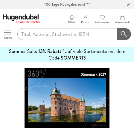
100 Tage Rückgaberecht***
Abholung in über 100 Filialen
Filiale
Konto
Merkzettel
Warenkorb
Hugendubel
Menu
Summer Sale:
13% Rabatt
auf viele Sortimente mit dem
12
mehr
Code
SOMMER13
erfahren