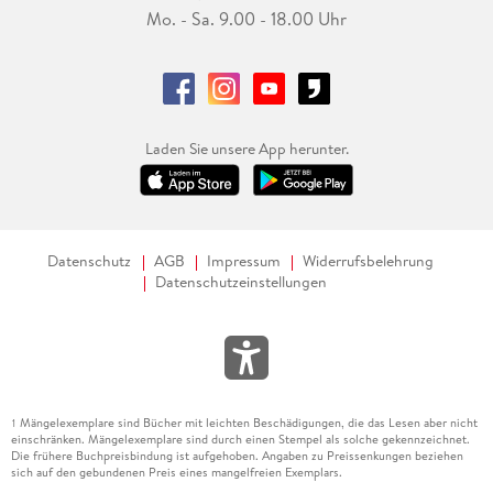
Mo. - Sa. 9.00 - 18.00 Uhr
Laden Sie unsere App herunter.
Datenschutz
AGB
Impressum
Widerrufsbelehrung
Datenschutzeinstellungen
Mängelexemplare sind Bücher mit leichten Beschädigungen, die das Lesen aber nicht
1
einschränken. Mängelexemplare sind durch einen Stempel als solche gekennzeichnet.
Die frühere Buchpreisbindung ist aufgehoben. Angaben zu Preissenkungen beziehen
sich auf den gebundenen Preis eines mangelfreien Exemplars.