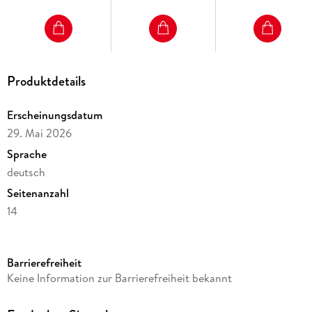
Produktdetails
Erscheinungsdatum
29. Mai 2026
Sprache
deutsch
Seitenanzahl
14
Reihe
360° Premiumkalender 2026
Barrierefreiheit
Kamera/Fotos von
Keine Information zur Barrierefreiheit bekannt
Conny Trentsch, Sirko Trentsch
Verlag/Hersteller