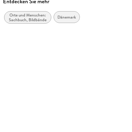
Entdecken Sie mehr
360 grad medien
Orte und Menschen:
Produktart
Dänemark
Sachbuch, Bildbände
Kalender
Abbildungen
1 farbige Fotos
Gewicht
522 g
Größe (L/B/H)
505/354/8 mm
Sonstiges
Spiralbindung
GTIN
9783968556826
Herstelleradresse
360° medien, Nachtigallenweg 1, 40822 Mettmann, Andreas
Walter, produktsicherheit@360grad-medien.de