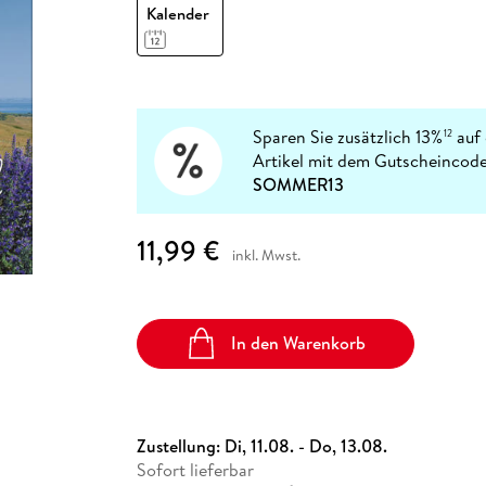
Fremdsprachige Bücher
Kalender
n Lernhilfen
 Jugendbücher
eiber
Hörbuch Downloads im Bundle
cher
 Vergleich
 Puzzlezubehör
Lernen
New Adult
STABILO
Taschenbücher
hilfen
hriller
 Backen
er
lender
Ratgeber
op
hriller
Romance
Sachbücher
Sparen Sie zusätzlich 13%
auf 
12
precher:innen
Artikel mit dem Gutscheincode
Science Fiction
SOMMER13
Fremdsprachige Bücher
11,99 €
inkl. Mwst.
In den Warenkorb
Zustellung:
Di, 11.08. - Do, 13.08.
Sofort lieferbar