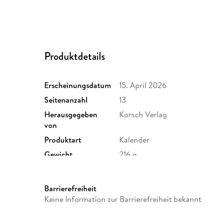
Produktdetails
Erscheinungsdatum
15. April 2026
Seitenanzahl
13
Herausgegeben
Korsch Verlag
von
Produktart
Kalender
Gewicht
216 g
Sonstiges
Spiralbindung
Herstelleradresse
Korsch, Landsberger Str. 77
Barrierefreiheit
verlag.de
Keine Information zur Barrierefreiheit bekannt