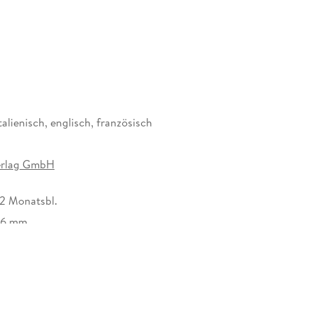
 für unseren Kalender, sei es im Büro, in der Küche,
der ist nicht nur ein optisches Highlight, sondern
 Er begeistert mit wechselnden, einzigartigen
usragende Druckqualität, eine stabile
ies gewährleistet ein müheloses Umblättern der
talienisch, englisch, französisch
Räume.
oster-Kalender aus, um das passende Deko-Element
erlag GmbH
 12 Monatsbl.
/6 mm
300547