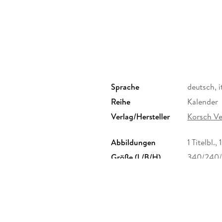
Entdecke die vielseitigen Einsatzmöglichkeiten
im Wohn- oder Schlafzimmer. Dieser Wandkalen
auch ein praktischer Begleiter durch das Jahr.
Motiven für jede Jahreszeit.
Korsch Kalender zeichnen sich durch eine hera
Spiralbindung und hochwertiges Papier aus. D
Sprache
deutsch, i
Seiten sowie eine stilvolle Dekoration deiner 
Reihe
Kalender
Wähle aus verschiedenen Formaten unserer P
Verlag/Hersteller
Korsch V
für deine Wand zu finden!
Abbildungen
1 Titelbl.,
Größe (L/B/H)
340/240
GTIN
9783819
, 82205 Gilching, info@korsch-