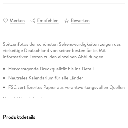
Merken
Empfehlen
Bewerten
Spitzenfotos der schönsten Sehenswürdigkeiten zeigen das
vielseitige Deutschland von seiner besten Seite. Mit
informativen Texten zu den einzelnen Abbildungen.
Hervorragende Druckqualität bis ins Detail
Neutrales Kalendarium für alle Länder
FSC zertifiziertes Papier aus verantwortungsvollen Quellen
Korsch Wandkalender
Entdecke die vielseitigen Einsatzmöglichkeiten für unseren
Produktdetails
Kalender, sei es im Büro, in der Küche, im Wohn- oder
Schlafzimmer. Dieser Wandkalender ist nicht nur ein