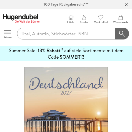
100 Tage Rückgaberecht***
Abholung in über 100 Filialen
Filiale
Konto
Merkzettel
Warenkorb
Hugendubel
Menu
Summer Sale:
13% Rabatt
auf viele Sortimente mit dem
12
mehr
Code
SOMMER13
erfahren