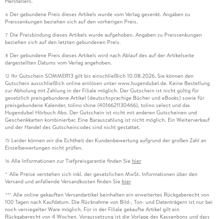
Herstellers.
Der gebundene Preis dieses Artikels wurde vom Verlag gesenkt. Angaben zu
6
Preissenkungen beziehen sich auf den vorherigen Preis.
Die Preisbindung dieses Artikels wurde aufgehoben. Angaben zu Preissenkungen
7
beziehen sich auf den letzten gebundenen Preis.
Der gebundene Preis dieses Artikels wird nach Ablauf des auf der Artikelseite
8
dargestellten Datums vom Verlag angehoben.
Ihr Gutschein SOMMER13 gilt bis einschließlich 10.08.2026. Sie können den
12
Gutschein ausschließlich online einlösen unter www.hugendubel.de. Keine Bestellung
zur Abholung mit Zahlung in der Filiale möglich. Der Gutschein ist nicht gültig für
gesetzlich preisgebundene Artikel (deutschsprachige Bücher und eBooks) sowie für
preisgebundene Kalender, tolino shine (4016621130466), tolino select und das
Hugendubel Hörbuch Abo. Der Gutschein ist nicht mit anderen Gutscheinen und
Geschenkkarten kombinierbar. Eine Barauszahlung ist nicht möglich. Ein Weiterverkauf
und der Handel des Gutscheincodes sind nicht gestattet.
Leider können wir die Echtheit der Kundenbewertung aufgrund der großen Zahl an
15
Einzelbewertungen nicht prüfen.
Alle Informationen zur Tiefpreisgarantie finden Sie
hier
16
Alle Preise verstehen sich inkl. der gesetzlichen MwSt. Informationen über den
*
Versand und anfallende Versandkosten finden Sie
hier
Alle online gekauften Versandartikel beinhalten ein erweitertes Rückgaberecht von
***
100 Tagen nach Kaufdatum. Die Rücknahme von Bild-, Ton- und Datenträgern ist nur bei
noch versiegelter Ware möglich. Für in der Filiale gekaufte Artikel gilt ein
Rückgaberecht von 4 Wochen. Voraussetzung ist die Vorlage des Kassenbons und dass