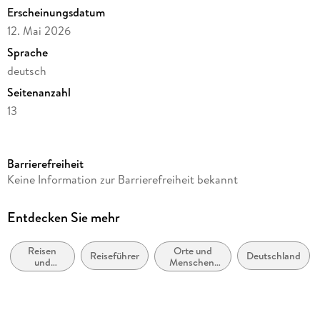
Erscheinungsdatum
12. Mai 2026
Sprache
deutsch
Seitenanzahl
13
Verlag/Hersteller
Heye
Barrierefreiheit
Produktart
Keine Information zur Barrierefreiheit bekannt
Kalender
Gewicht
Entdecken Sie mehr
214 g
Reisen
Orte und
Größe (L/B/H)
Reiseführer
Deutschland
und
Menschen:
330/236/7 mm
Urlaub
Sachbuch,
Bildbände
Sonstiges
Spiralbindung