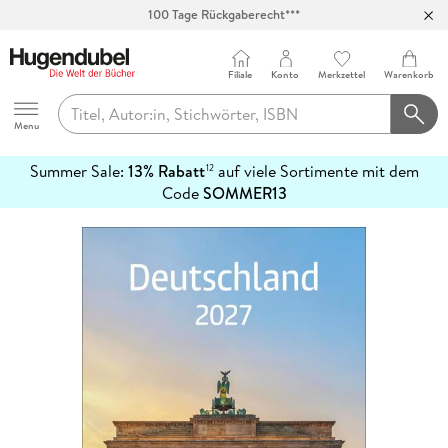
100 Tage Rückgaberecht***
Abholung in über 100 Filialen
Filiale
Konto
Merkzettel
Warenkorb
Hugendubel
Menu
Summer Sale:
13% Rabatt
auf viele Sortimente mit dem
12
mehr
Code
SOMMER13
erfahren