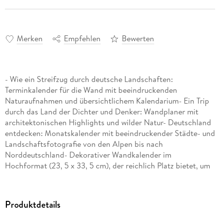
Merken
Empfehlen
Bewerten
- Wie ein Streifzug durch deutsche Landschaften:
Terminkalender für die Wand mit beeindruckenden
Naturaufnahmen und übersichtlichem Kalendarium- Ein Trip
durch das Land der Dichter und Denker: Wandplaner mit
architektonischen Highlights und wilder Natur- Deutschland
entdecken: Monatskalender mit beeindruckender Städte- und
Landschaftsfotografie von den Alpen bis nach
Norddeutschland- Dekorativer Wandkalender im
Hochformat (23, 5 x 33, 5 cm), der reichlich Platz bietet, um
Ausflugsziele und Urlaubspläne einzutragen- Eine
faszinierende Reise zu den schönsten Zielen dieser Erde: die
Fotokalender von Heye im Athesia Kalenderverlag
Produktdetails