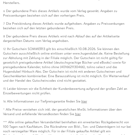
Herstellers.
Der gebundene Preis dieses Artikels wurde vom Verlag gesenkt. Angaben zu
6
Preissenkungen beziehen sich auf den vorherigen Preis.
Die Preisbindung dieses Artikels wurde aufgehoben. Angaben zu Preissenkungen
7
beziehen sich auf den letzten gebundenen Preis.
Der gebundene Preis dieses Artikels wird nach Ablauf des auf der Artikelseite
8
dargestellten Datums vom Verlag angehoben.
Ihr Gutschein SOMMER13 gilt bis einschließlich 10.08.2026. Sie können den
12
Gutschein ausschließlich online einlösen unter www.hugendubel.de. Keine Bestellung
zur Abholung mit Zahlung in der Filiale möglich. Der Gutschein ist nicht gültig für
gesetzlich preisgebundene Artikel (deutschsprachige Bücher und eBooks) sowie für
preisgebundene Kalender, tolino shine (4016621130466), tolino select und das
Hugendubel Hörbuch Abo. Der Gutschein ist nicht mit anderen Gutscheinen und
Geschenkkarten kombinierbar. Eine Barauszahlung ist nicht möglich. Ein Weiterverkauf
und der Handel des Gutscheincodes sind nicht gestattet.
Leider können wir die Echtheit der Kundenbewertung aufgrund der großen Zahl an
15
Einzelbewertungen nicht prüfen.
Alle Informationen zur Tiefpreisgarantie finden Sie
hier
16
Alle Preise verstehen sich inkl. der gesetzlichen MwSt. Informationen über den
*
Versand und anfallende Versandkosten finden Sie
hier
Alle online gekauften Versandartikel beinhalten ein erweitertes Rückgaberecht von
***
100 Tagen nach Kaufdatum. Die Rücknahme von Bild-, Ton- und Datenträgern ist nur bei
noch versiegelter Ware möglich. Für in der Filiale gekaufte Artikel gilt ein