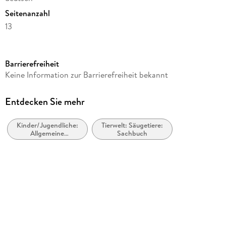
Seitenanzahl
13
Reihe
Postkartenkalender Heye
Barrierefreiheit
Herausgegeben von
Keine Information zur Barrierefreiheit bekannt
Heye
Verlag/Hersteller
Entdecken Sie mehr
Heye
Kinder/Jugendliche:
Tierwelt: Säugetiere:
Produktart
Allgemeine
Sachbuch
Kalender
Interessen: Wildtiere
und Lebensräume:
Gewicht
Wälder und Forsten
144 g
Größe (L/B/H)
179/158/14 mm
Sonstiges
Spiralbindung