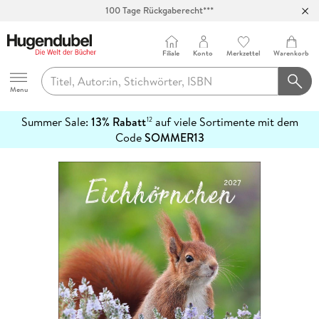
100 Tage Rückgaberecht***
Abholung in über 100 Filialen
Filiale
Konto
Merkzettel
Warenkorb
Hugendubel
Menu
Summer Sale:
13% Rabatt
auf viele Sortimente mit dem
12
mehr
Code
SOMMER13
erfahren