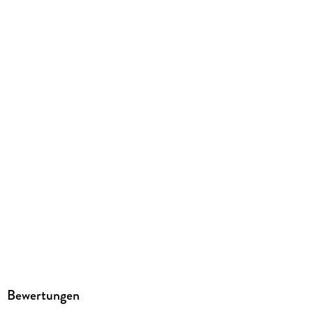
GTIN
9783756415861
Herstelleradresse
Athesia Kalenderverlag GmbH, Ottobrunner Str. 41, 82008
Unterhaching, produktsicherheit@athesia-verlag.de
Bewertungen