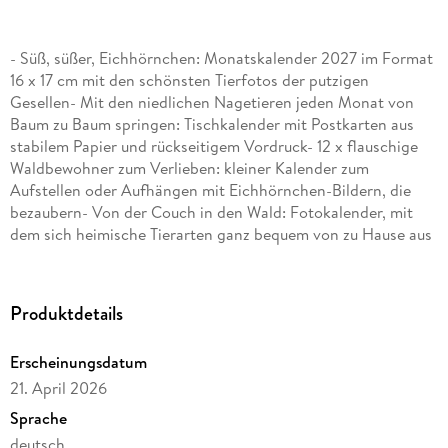
- Süß, süßer, Eichhörnchen: Monatskalender 2027 im Format
16 x 17 cm mit den schönsten Tierfotos der putzigen
Gesellen- Mit den niedlichen Nagetieren jeden Monat von
Baum zu Baum springen: Tischkalender mit Postkarten aus
stabilem Papier und rückseitigem Vordruck- 12 x flauschige
Waldbewohner zum Verlieben: kleiner Kalender zum
Aufstellen oder Aufhängen mit Eichhörnchen-Bildern, die
bezaubern- Von der Couch in den Wald: Fotokalender, mit
dem sich heimische Tierarten ganz bequem von zu Hause aus
beobachten lassen- Die Wildtier-Expedition für zuhause: die
Tierkalender von Heye aus dem Athesia Kalenderverlag
Produktdetails
Erscheinungsdatum
21. April 2026
Sprache
deutsch