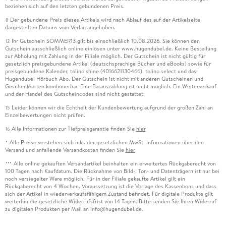
beziehen sich auf den letzten gebundenen Preis.
Der gebundene Preis dieses Artikels wird nach Ablauf des auf der Artikelseite
8
dargestellten Datums vom Verlag angehoben.
Ihr Gutschein SOMMER13 gilt bis einschließlich 10.08.2026. Sie können den
12
Gutschein ausschließlich online einlösen unter www.hugendubel.de. Keine Bestellung
zur Abholung mit Zahlung in der Filiale möglich. Der Gutschein ist nicht gültig für
gesetzlich preisgebundene Artikel (deutschsprachige Bücher und eBooks) sowie für
preisgebundene Kalender, tolino shine (4016621130466), tolino select und das
Hugendubel Hörbuch Abo. Der Gutschein ist nicht mit anderen Gutscheinen und
Geschenkkarten kombinierbar. Eine Barauszahlung ist nicht möglich. Ein Weiterverkauf
und der Handel des Gutscheincodes sind nicht gestattet.
Leider können wir die Echtheit der Kundenbewertung aufgrund der großen Zahl an
15
Einzelbewertungen nicht prüfen.
Alle Informationen zur Tiefpreisgarantie finden Sie
hier
16
Alle Preise verstehen sich inkl. der gesetzlichen MwSt. Informationen über den
*
Versand und anfallende Versandkosten finden Sie
hier
Alle online gekauften Versandartikel beinhalten ein erweitertes Rückgaberecht von
***
100 Tagen nach Kaufdatum. Die Rücknahme von Bild-, Ton- und Datenträgern ist nur bei
noch versiegelter Ware möglich. Für in der Filiale gekaufte Artikel gilt ein
Rückgaberecht von 4 Wochen. Voraussetzung ist die Vorlage des Kassenbons und dass
sich der Artikel in wiederverkaufsfähigem Zustand befindet. Für digitale Produkte gilt
weiterhin die gesetzliche Widerrufsfrist von 14 Tagen. Bitte senden Sie Ihren Widerruf
zu digitalen Produkten per Mail an info@hugendubel.de.