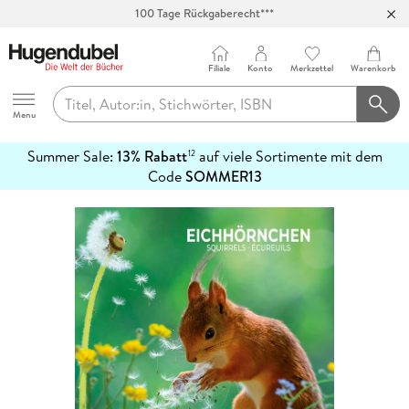
100 Tage Rückgaberecht***
Abholung in über 100 Filialen
Filiale
Konto
Merkzettel
Warenkorb
Hugendubel
Menu
Summer Sale:
13% Rabatt
auf viele Sortimente mit dem
12
mehr
Code
SOMMER13
erfahren