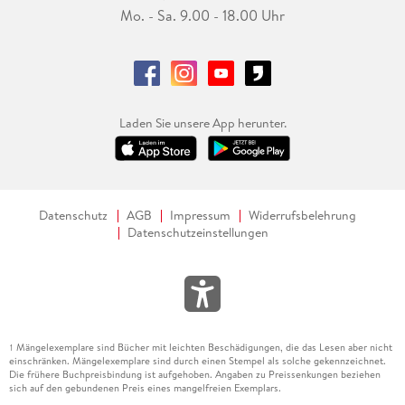
Mo. - Sa. 9.00 - 18.00 Uhr
Laden Sie unsere App herunter.
Datenschutz
AGB
Impressum
Widerrufsbelehrung
Datenschutzeinstellungen
Mängelexemplare sind Bücher mit leichten Beschädigungen, die das Lesen aber nicht
1
einschränken. Mängelexemplare sind durch einen Stempel als solche gekennzeichnet.
Die frühere Buchpreisbindung ist aufgehoben. Angaben zu Preissenkungen beziehen
sich auf den gebundenen Preis eines mangelfreien Exemplars.