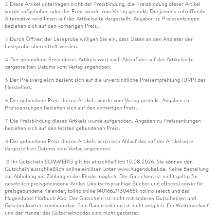
Diese Artikel unterliegen nicht der Preisbindung, die Preisbindung dieser Artikel
2
wurde aufgehoben oder der Preis wurde vom Verlag gesenkt. Die jeweils zutreffende
Alternative wird Ihnen auf der Artikelseite dargestellt. Angaben zu Preissenkungen
beziehen sich auf den vorherigen Preis.
Durch Öffnen der Leseprobe willigen Sie ein, dass Daten an den Anbieter der
3
Leseprobe übermittelt werden.
Der gebundene Preis dieses Artikels wird nach Ablauf des auf der Artikelseite
4
dargestellten Datums vom Verlag angehoben.
Der Preisvergleich bezieht sich auf die unverbindliche Preisempfehlung (UVP) des
5
Herstellers.
Der gebundene Preis dieses Artikels wurde vom Verlag gesenkt. Angaben zu
6
Preissenkungen beziehen sich auf den vorherigen Preis.
Die Preisbindung dieses Artikels wurde aufgehoben. Angaben zu Preissenkungen
7
beziehen sich auf den letzten gebundenen Preis.
Der gebundene Preis dieses Artikels wird nach Ablauf des auf der Artikelseite
8
dargestellten Datums vom Verlag angehoben.
Ihr Gutschein SOMMER13 gilt bis einschließlich 10.08.2026. Sie können den
12
Gutschein ausschließlich online einlösen unter www.hugendubel.de. Keine Bestellung
zur Abholung mit Zahlung in der Filiale möglich. Der Gutschein ist nicht gültig für
gesetzlich preisgebundene Artikel (deutschsprachige Bücher und eBooks) sowie für
preisgebundene Kalender, tolino shine (4016621130466), tolino select und das
Hugendubel Hörbuch Abo. Der Gutschein ist nicht mit anderen Gutscheinen und
Geschenkkarten kombinierbar. Eine Barauszahlung ist nicht möglich. Ein Weiterverkauf
und der Handel des Gutscheincodes sind nicht gestattet.