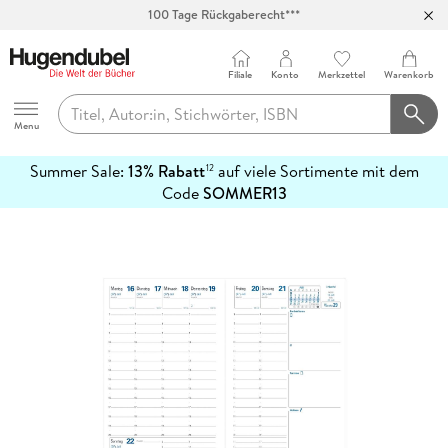
100 Tage Rückgaberecht***
Abholung in über 100 Filialen
Filiale
Konto
Merkzettel
Warenkorb
Hugendubel
Menu
Summer Sale:
13% Rabatt
auf viele Sortimente mit dem
12
mehr
Code
SOMMER13
erfahren