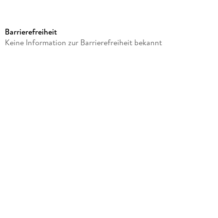
Verlag/Hersteller
Quo Vadis
Barrierefreiheit
Produktart
Keine Information zur Barrierefreiheit bekannt
Kalender
Gewicht
96 g
Größe (L/B/H)
147/97/10 mm
GTIN
3371010126088