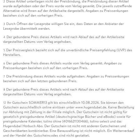
Diese Artikel unterliegen nicht der Preisbindung, die Preisbindung dieser Artikel
2
wurde aufgehoben oder der Preis wurde vom Verlag gesenkt. Die jeweils zutreffende
Alternative wird Ihnen auf der Artikelseite dargestellt. Angaben zu Preissenkungen
beziehen sich auf den vorherigen Preis.
Durch Öffnen der Leseprobe willigen Sie ein, dass Daten an den Anbieter der
3
Leseprobe übermittelt werden.
Der gebundene Preis dieses Artikels wird nach Ablauf des auf der Artikelseite
4
dargestellten Datums vom Verlag angehoben.
Der Preisvergleich bezieht sich auf die unverbindliche Preisempfehlung (UVP) des
5
Herstellers.
Der gebundene Preis dieses Artikels wurde vom Verlag gesenkt. Angaben zu
6
Preissenkungen beziehen sich auf den vorherigen Preis.
Die Preisbindung dieses Artikels wurde aufgehoben. Angaben zu Preissenkungen
7
beziehen sich auf den letzten gebundenen Preis.
Der gebundene Preis dieses Artikels wird nach Ablauf des auf der Artikelseite
8
dargestellten Datums vom Verlag angehoben.
Ihr Gutschein SOMMER13 gilt bis einschließlich 10.08.2026. Sie können den
12
Gutschein ausschließlich online einlösen unter www.hugendubel.de. Keine Bestellung
zur Abholung mit Zahlung in der Filiale möglich. Der Gutschein ist nicht gültig für
gesetzlich preisgebundene Artikel (deutschsprachige Bücher und eBooks) sowie für
preisgebundene Kalender, tolino shine (4016621130466), tolino select und das
Hugendubel Hörbuch Abo. Der Gutschein ist nicht mit anderen Gutscheinen und
Geschenkkarten kombinierbar. Eine Barauszahlung ist nicht möglich. Ein Weiterverkauf
und der Handel des Gutscheincodes sind nicht gestattet.