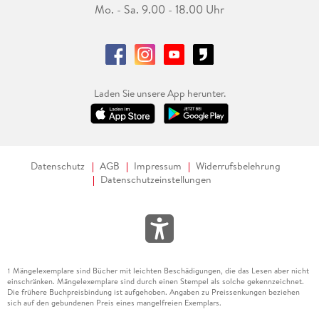
Mo. - Sa. 9.00 - 18.00 Uhr
Laden Sie unsere App herunter.
Datenschutz
AGB
Impressum
Widerrufsbelehrung
Datenschutzeinstellungen
Mängelexemplare sind Bücher mit leichten Beschädigungen, die das Lesen aber nicht
1
einschränken. Mängelexemplare sind durch einen Stempel als solche gekennzeichnet.
Die frühere Buchpreisbindung ist aufgehoben. Angaben zu Preissenkungen beziehen
sich auf den gebundenen Preis eines mangelfreien Exemplars.