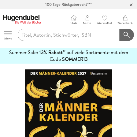
100 Tage Rückgaberecht***
Abholung in über 100 Filialen
Filiale
Konto
Merkzettel
Warenkorb
Hugendubel
Menu
Summer Sale:
13% Rabatt
auf viele Sortimente mit dem
12
mehr
Code
SOMMER13
erfahren