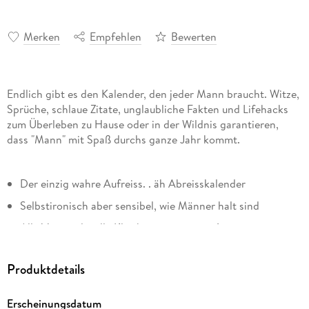
Merken
Empfehlen
Bewerten
Endlich gibt es den Kalender, den jeder Mann braucht. Witze,
Sprüche, schlaue Zitate, unglaubliche Fakten und Lifehacks
zum Überleben zu Hause oder in der Wildnis garantieren,
dass "Mann" mit Spaß durchs ganze Jahr kommt.
Der einzig wahre Aufreiss. . äh Abreisskalender
Selbstironisch aber sensibel, wie Männer halt sind
Alle Vorurteile, alle Klischees - garantiert!
Der Kalender für echte Männer und alle, die es werden
wollen
Produktdetails
Monatskalendarium auf jedem Blatt
Erscheinungsdatum