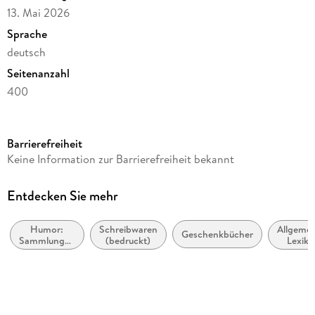
13. Mai 2026
Sprache
deutsch
Seitenanzahl
400
Reihe
Kalender
Barrierefreiheit
Autor/Autorin
Keine Information zur Barrierefreiheit bekannt
Gerald Drews
Verlag/Hersteller
Entdecken Sie mehr
Bassermann, Edition
Humor:
Schreibwaren
Allgemei
Produktart
Geschenkbücher
Sammlungen
(bedruckt)
Lexika
Kalender
und
Anthologien
Gewicht
390 g
Größe (L/B/H)