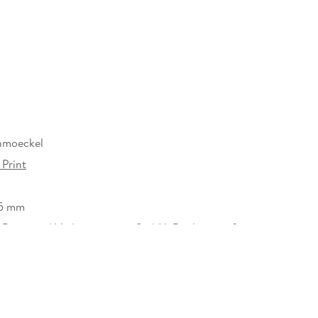
hmoeckel
 Print
5 mm
 Print- und Verlagsservices GmbH, Deckertstraße
 Bielefeld, Ursula Simon, post@klaes-w.de