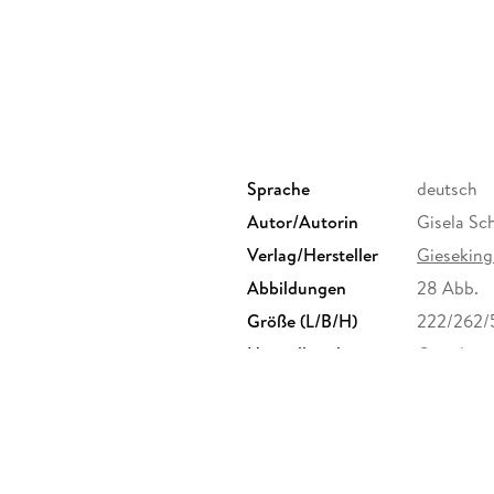
Sprache
deutsch
Autor/Autorin
Gisela Sc
Verlag/Hersteller
Gieseking
Abbildungen
28 Abb.
Größe (L/B/H)
222/262/
Herstelleradresse
Gieseking
30, 33617