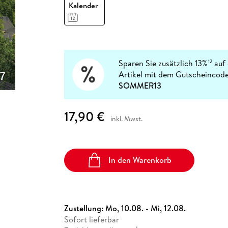
Fremdsprachige Bücher
Kalender
n Lernhilfen
 Jugendbücher
eiber
Hörbuch Downloads im Bundle
cher
 Vergleich
 Puzzlezubehör
Lernen
New Adult
STABILO
Taschenbücher
hilfen
hriller
 Backen
er
lender
Ratgeber
op
hriller
Romance
Sachbücher
Sparen Sie zusätzlich 13%
auf 
12
precher:innen
Artikel mit dem Gutscheincode
Science Fiction
SOMMER13
Fremdsprachige Bücher
17,90 €
inkl. Mwst.
In den Warenkorb
Zustellung:
Mo, 10.08. - Mi, 12.08.
Sofort lieferbar