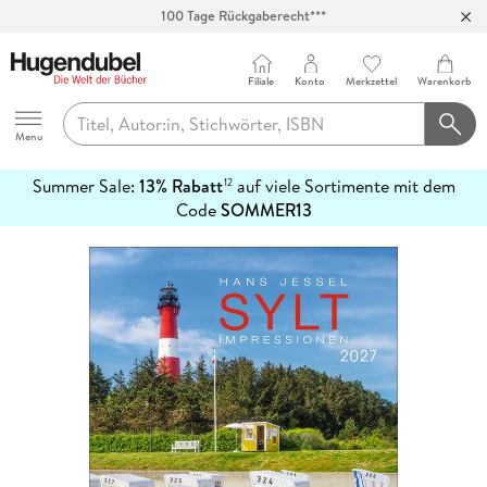
100 Tage Rückgaberecht***
Abholung in über 100 Filialen
Filiale
Konto
Merkzettel
Warenkorb
Hugendubel
Menu
Summer Sale:
13% Rabatt
auf viele Sortimente mit dem
12
mehr
Code
SOMMER13
erfahren