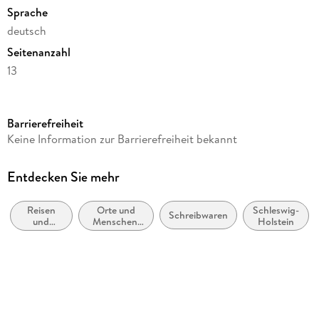
Sprache
deutsch
Seitenanzahl
13
Reihe
Postkartenkalender Eiland
Barrierefreiheit
Autor/Autorin
Keine Information zur Barrierefreiheit bekannt
Hans Jessel
Herausgegeben von
Entdecken Sie mehr
Eiland
Reisen
Orte und
Schleswig-
Verlag/Hersteller
Schreibwaren
und
Menschen:
Holstein
Eiland Kalender
Urlaub
Sachbuch,
Bildbände
Produktart
Kalender
Abbildungen
13 farbige Abbildungen