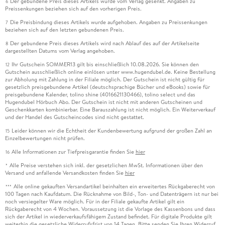
Der gebundene Preis dieses Artikels wurde vom Verlag gesenkt. Angaben zu
6
Preissenkungen beziehen sich auf den vorherigen Preis.
Die Preisbindung dieses Artikels wurde aufgehoben. Angaben zu Preissenkungen
7
beziehen sich auf den letzten gebundenen Preis.
Der gebundene Preis dieses Artikels wird nach Ablauf des auf der Artikelseite
8
dargestellten Datums vom Verlag angehoben.
Ihr Gutschein SOMMER13 gilt bis einschließlich 10.08.2026. Sie können den
12
Gutschein ausschließlich online einlösen unter www.hugendubel.de. Keine Bestellung
zur Abholung mit Zahlung in der Filiale möglich. Der Gutschein ist nicht gültig für
gesetzlich preisgebundene Artikel (deutschsprachige Bücher und eBooks) sowie für
preisgebundene Kalender, tolino shine (4016621130466), tolino select und das
Hugendubel Hörbuch Abo. Der Gutschein ist nicht mit anderen Gutscheinen und
Geschenkkarten kombinierbar. Eine Barauszahlung ist nicht möglich. Ein Weiterverkauf
und der Handel des Gutscheincodes sind nicht gestattet.
Leider können wir die Echtheit der Kundenbewertung aufgrund der großen Zahl an
15
Einzelbewertungen nicht prüfen.
Alle Informationen zur Tiefpreisgarantie finden Sie
hier
16
Alle Preise verstehen sich inkl. der gesetzlichen MwSt. Informationen über den
*
Versand und anfallende Versandkosten finden Sie
hier
Alle online gekauften Versandartikel beinhalten ein erweitertes Rückgaberecht von
***
100 Tagen nach Kaufdatum. Die Rücknahme von Bild-, Ton- und Datenträgern ist nur bei
noch versiegelter Ware möglich. Für in der Filiale gekaufte Artikel gilt ein
Rückgaberecht von 4 Wochen. Voraussetzung ist die Vorlage des Kassenbons und dass
sich der Artikel in wiederverkaufsfähigem Zustand befindet. Für digitale Produkte gilt
weiterhin die gesetzliche Widerrufsfrist von 14 Tagen. Bitte senden Sie Ihren Widerruf