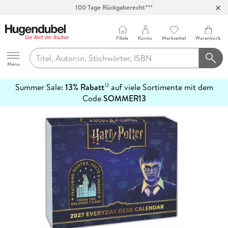
100 Tage Rückgaberecht***
Abholung in über 100 Filialen
Filiale
Konto
Merkzettel
Warenkorb
Hugendubel
Menu
Summer Sale:
13% Rabatt
auf viele Sortimente mit dem
12
mehr
Code
SOMMER13
erfahren