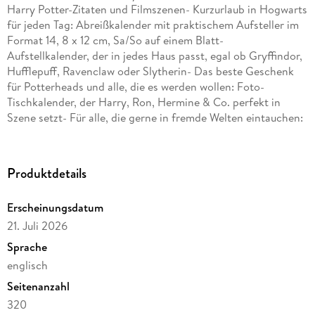
Harry Potter-Zitaten und Filmszenen- Kurzurlaub in Hogwarts
für jeden Tag: Abreißkalender mit praktischem Aufsteller im
Format 14, 8 x 12 cm, Sa/So auf einem Blatt-
Aufstellkalender, der in jedes Haus passt, egal ob Gryffindor,
Hufflepuff, Ravenclaw oder Slytherin- Das beste Geschenk
für Potterheads und alle, die es werden wollen: Foto-
Tischkalender, der Harry, Ron, Hermine & Co. perfekt in
Szene setzt- Für alle, die gerne in fremde Welten eintauchen:
Die Entertainment-Kalender von Danilo aus dem Athesia-
Kalenderverlag
Produktdetails
Erscheinungsdatum
21. Juli 2026
Sprache
englisch
Seitenanzahl
320