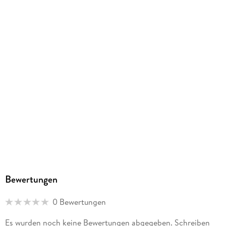
Herstelleradresse
Athesia Kalenderverlag GmbH, Ottobrunner Str. 41, 82008
Unterhaching, produktsicherheit@athesia-verlag.de
Bewertungen
0 Bewertungen
Es wurden noch keine Bewertungen abgegeben. Schreiben