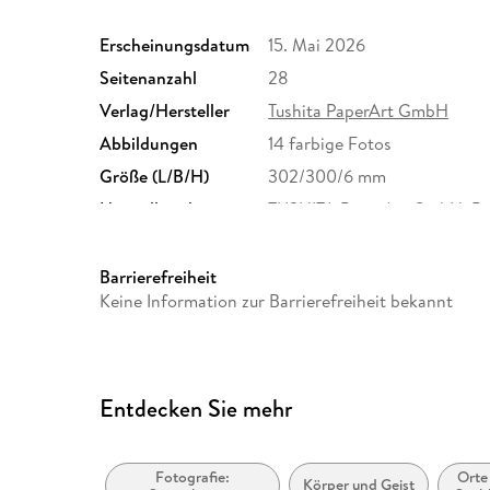
Erscheinungsdatum
15. Mai 2026
Seitenanzahl
28
Verlag/Hersteller
Tushita PaperArt GmbH
Abbildungen
14 farbige Fotos
Größe (L/B/H)
302/300/6 mm
Herstelleradresse
TUSHITA PaperArt GmbH, Ba
Tanja Strecker, service@tush
Barrierefreiheit
Keine Information zur Barrierefreiheit bekannt
Entdecken Sie mehr
Fotografie:
Orte
Körper und Geist