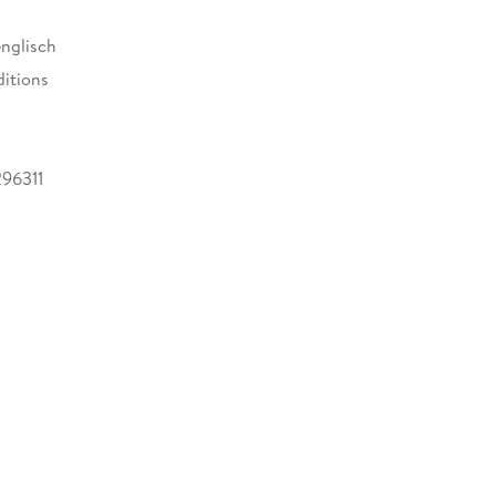
englisch
ditions
96311