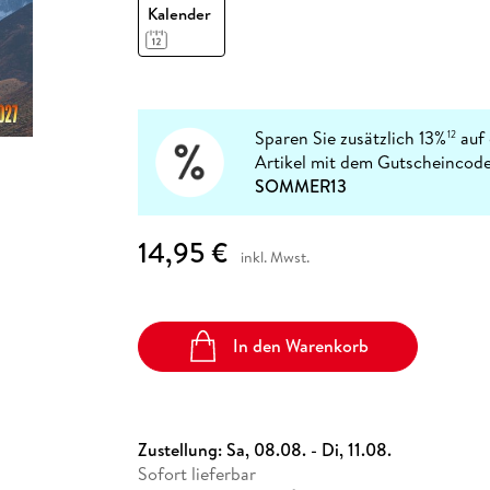
Fremdsprachige Bücher
Kalender
n Lernhilfen
 Jugendbücher
eiber
Hörbuch Downloads im Bundle
cher
 Vergleich
 Puzzlezubehör
Lernen
New Adult
STABILO
Taschenbücher
hilfen
hriller
 Backen
er
lender
Ratgeber
op
hriller
Romance
Sachbücher
Sparen Sie zusätzlich 13%
auf 
12
precher:innen
Artikel mit dem Gutscheincode
Science Fiction
SOMMER13
Fremdsprachige Bücher
14,95 €
inkl. Mwst.
In den Warenkorb
Zustellung:
Sa, 08.08. - Di, 11.08.
Sofort lieferbar