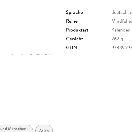
Sprache
deutsch, 
Reihe
Mindful e
Produktart
Kalender
Gewicht
262 g
GTIN
97839592
hnhofstraße 47, 47447 Moers,
ita.com
 und Menschen:
Asien