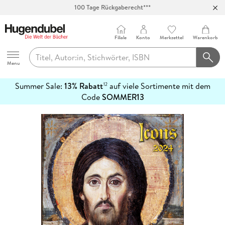
100 Tage Rückgaberecht***
Abholung in über 100 Filialen
Filiale
Konto
Merkzettel
Warenkorb
Hugendubel
Menu
Summer Sale:
13% Rabatt
auf viele Sortimente mit dem
12
mehr
Code
SOMMER13
erfahren