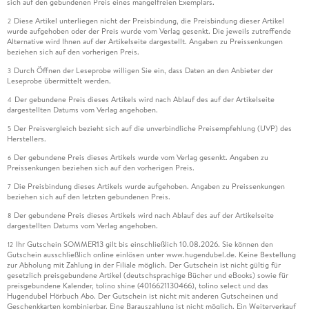
sich auf den gebundenen Preis eines mangelfreien Exemplars.
Diese Artikel unterliegen nicht der Preisbindung, die Preisbindung dieser Artikel
2
wurde aufgehoben oder der Preis wurde vom Verlag gesenkt. Die jeweils zutreffende
Alternative wird Ihnen auf der Artikelseite dargestellt. Angaben zu Preissenkungen
beziehen sich auf den vorherigen Preis.
Durch Öffnen der Leseprobe willigen Sie ein, dass Daten an den Anbieter der
3
Leseprobe übermittelt werden.
Der gebundene Preis dieses Artikels wird nach Ablauf des auf der Artikelseite
4
dargestellten Datums vom Verlag angehoben.
Der Preisvergleich bezieht sich auf die unverbindliche Preisempfehlung (UVP) des
5
Herstellers.
Der gebundene Preis dieses Artikels wurde vom Verlag gesenkt. Angaben zu
6
Preissenkungen beziehen sich auf den vorherigen Preis.
Die Preisbindung dieses Artikels wurde aufgehoben. Angaben zu Preissenkungen
7
beziehen sich auf den letzten gebundenen Preis.
Der gebundene Preis dieses Artikels wird nach Ablauf des auf der Artikelseite
8
dargestellten Datums vom Verlag angehoben.
Ihr Gutschein SOMMER13 gilt bis einschließlich 10.08.2026. Sie können den
12
Gutschein ausschließlich online einlösen unter www.hugendubel.de. Keine Bestellung
zur Abholung mit Zahlung in der Filiale möglich. Der Gutschein ist nicht gültig für
gesetzlich preisgebundene Artikel (deutschsprachige Bücher und eBooks) sowie für
preisgebundene Kalender, tolino shine (4016621130466), tolino select und das
Hugendubel Hörbuch Abo. Der Gutschein ist nicht mit anderen Gutscheinen und
Geschenkkarten kombinierbar. Eine Barauszahlung ist nicht möglich. Ein Weiterverkauf