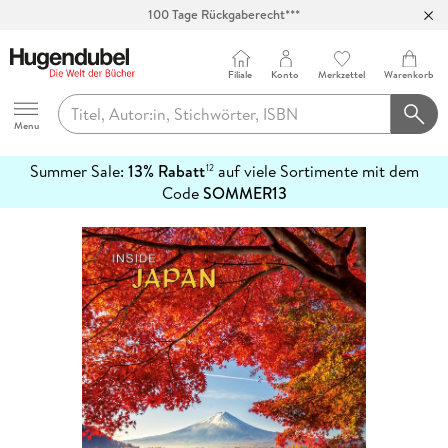
100 Tage Rückgaberecht***
Abholung in über 100 Filialen
Filiale
Konto
Merkzettel
Warenkorb
Hugendubel
Menu
Summer Sale:
13% Rabatt
auf viele Sortimente mit dem
12
mehr
Code
SOMMER13
erfahren