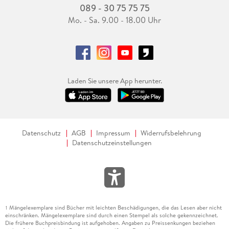
089 - 30 75 75 75
Mo. - Sa. 9.00 - 18.00 Uhr
Laden Sie unsere App herunter.
Datenschutz
AGB
Impressum
Widerrufsbelehrung
Datenschutzeinstellungen
Mängelexemplare sind Bücher mit leichten Beschädigungen, die das Lesen aber nicht
1
einschränken. Mängelexemplare sind durch einen Stempel als solche gekennzeichnet.
Die frühere Buchpreisbindung ist aufgehoben. Angaben zu Preissenkungen beziehen