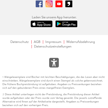
Laden Sie unsere App herunter.
Datenschutz
AGB
Impressum
Widerrufsbelehrung
Datenschutzeinstellungen
Mängelexemplare sind Bücher mit leichten Beschädigungen, die das Lesen aber nicht
1
einschränken. Mängelexemplare sind durch einen Stempel als solche gekennzeichnet.
Die frühere Buchpreisbindung ist aufgehoben. Angaben zu Preissenkungen beziehen
sich auf den gebundenen Preis eines mangelfreien Exemplars.
Diese Artikel unterliegen nicht der Preisbindung, die Preisbindung dieser Artikel
2
wurde aufgehoben oder der Preis wurde vom Verlag gesenkt. Die jeweils zutreffende
Alternative wird Ihnen auf der Artikelseite dargestellt. Angaben zu Preissenkungen
beziehen sich auf den vorherigen Preis.