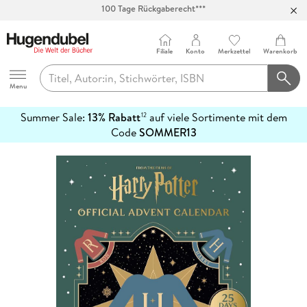
Abholung in über 100 Filialen
Filiale
Konto
Merkzettel
Warenkorb
Hugendubel
Menu
Summer Sale:
13% Rabatt
auf viele Sortimente mit dem
12
mehr
Code
SOMMER13
erfahren