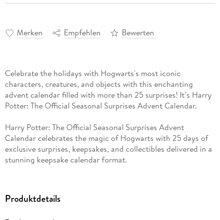
Merken
Empfehlen
Bewerten
Celebrate the holidays with Hogwarts's most iconic
characters, creatures, and objects with this enchanting
advent calendar filled with more than 25 surprises! It’s Harry
Potter: The Official Seasonal Surprises Advent Calendar.
Harry Potter: The Official Seasonal Surprises Advent
Calendar celebrates the magic of Hogwarts with 25 days of
exclusive surprises, keepsakes, and collectibles delivered in a
stunning keepsake calendar format.
DISCOVER MORE THAN 25 HARRY POTTER SURPRISES:
Discover a new holiday surprise every day! Each of the 25
Produktdetails
doors features a well-known relic of Hogwarts, from the
Wizarding School’s most iconic ghosts to the sorting hat and