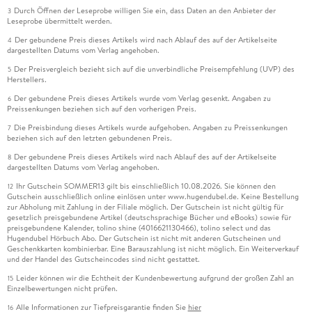
Durch Öffnen der Leseprobe willigen Sie ein, dass Daten an den Anbieter der
3
Leseprobe übermittelt werden.
Der gebundene Preis dieses Artikels wird nach Ablauf des auf der Artikelseite
4
dargestellten Datums vom Verlag angehoben.
Der Preisvergleich bezieht sich auf die unverbindliche Preisempfehlung (UVP) des
5
Herstellers.
Der gebundene Preis dieses Artikels wurde vom Verlag gesenkt. Angaben zu
6
Preissenkungen beziehen sich auf den vorherigen Preis.
Die Preisbindung dieses Artikels wurde aufgehoben. Angaben zu Preissenkungen
7
beziehen sich auf den letzten gebundenen Preis.
Der gebundene Preis dieses Artikels wird nach Ablauf des auf der Artikelseite
8
dargestellten Datums vom Verlag angehoben.
Ihr Gutschein SOMMER13 gilt bis einschließlich 10.08.2026. Sie können den
12
Gutschein ausschließlich online einlösen unter www.hugendubel.de. Keine Bestellung
zur Abholung mit Zahlung in der Filiale möglich. Der Gutschein ist nicht gültig für
gesetzlich preisgebundene Artikel (deutschsprachige Bücher und eBooks) sowie für
preisgebundene Kalender, tolino shine (4016621130466), tolino select und das
Hugendubel Hörbuch Abo. Der Gutschein ist nicht mit anderen Gutscheinen und
Geschenkkarten kombinierbar. Eine Barauszahlung ist nicht möglich. Ein Weiterverkauf
und der Handel des Gutscheincodes sind nicht gestattet.
Leider können wir die Echtheit der Kundenbewertung aufgrund der großen Zahl an
15
Einzelbewertungen nicht prüfen.
Alle Informationen zur Tiefpreisgarantie finden Sie
hier
16