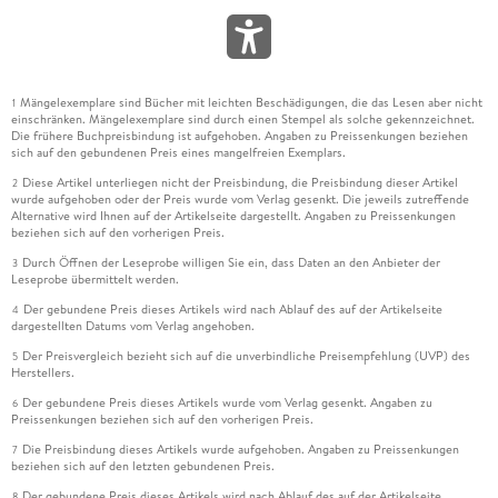
Mängelexemplare sind Bücher mit leichten Beschädigungen, die das Lesen aber nicht
1
einschränken. Mängelexemplare sind durch einen Stempel als solche gekennzeichnet.
Die frühere Buchpreisbindung ist aufgehoben. Angaben zu Preissenkungen beziehen
sich auf den gebundenen Preis eines mangelfreien Exemplars.
Diese Artikel unterliegen nicht der Preisbindung, die Preisbindung dieser Artikel
2
wurde aufgehoben oder der Preis wurde vom Verlag gesenkt. Die jeweils zutreffende
Alternative wird Ihnen auf der Artikelseite dargestellt. Angaben zu Preissenkungen
beziehen sich auf den vorherigen Preis.
Durch Öffnen der Leseprobe willigen Sie ein, dass Daten an den Anbieter der
3
Leseprobe übermittelt werden.
Der gebundene Preis dieses Artikels wird nach Ablauf des auf der Artikelseite
4
dargestellten Datums vom Verlag angehoben.
Der Preisvergleich bezieht sich auf die unverbindliche Preisempfehlung (UVP) des
5
Herstellers.
Der gebundene Preis dieses Artikels wurde vom Verlag gesenkt. Angaben zu
6
Preissenkungen beziehen sich auf den vorherigen Preis.
Die Preisbindung dieses Artikels wurde aufgehoben. Angaben zu Preissenkungen
7
beziehen sich auf den letzten gebundenen Preis.
Der gebundene Preis dieses Artikels wird nach Ablauf des auf der Artikelseite
8