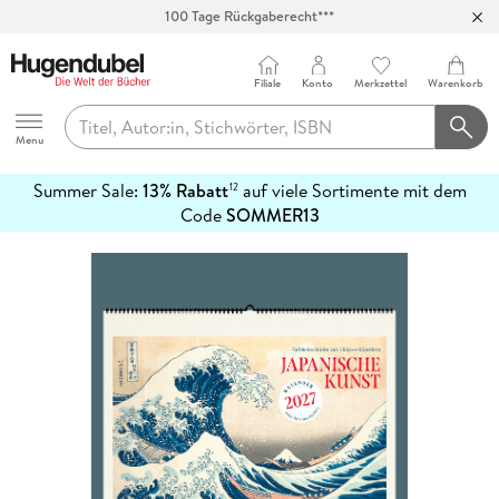
100 Tage Rückgaberecht***
Abholung in über 100 Filialen
Filiale
Konto
Merkzettel
Warenkorb
Hugendubel
Menu
Summer Sale:
13% Rabatt
auf viele Sortimente mit dem
12
mehr
Code
SOMMER13
erfahren