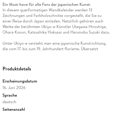
Ein Must-have für alle Fans der japanischen Kunst:
In diesem querformatigen Wandkalender werden 13
Zeichnungen und Farbholzschnitte vorgestellt, die Sie zu
einer Reise durch Japan einladen. Natürlich gehören auch
Werke der berühmten Ukiyo-e-Künstler Utagawa Hiroshige,
Ohara Koson, Katsushika Hokusai und Harunobu Suzuki dazu.
Unter Ukiyo-e versteht man eine japanische Kunstrichtung,
die vom 17. bis zum 19. Jahrhundert florierte. Übersetzt
bedeutet der Begriff »Bilder der fließenden Welt«. Die Ukiyo-
e-Künstler fertigten (Farb-)Holzschnitte und Gemälde mit
Motiven wie schönen Frauen, Schauspielern und
Produktdetails
Schauspielerinnen, Sumo-Kämpfern und historischen Szenen
an. Sie bebilderten Volksmärchen und Geistergeschichten,
Erscheinungsdatum
zeichneten Reiseszenen und Landschaften, Flora und Fauna
16. Juni 2026
sowie erotische Bilder.
Sprache
deutsch
Seitenanzahl