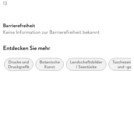
13
Verlag/Hersteller
Favoritenpresse
Barrierefreiheit
Produktart
Keine Information zur Barrierefreiheit bekannt
Kalender
Abbildungen
Entdecken Sie mehr
Mit Gemälden der Ukiyo-e-Künstler Utagawa Hiroshige,
Ohara Koson, Katsushika Hokusai, Harunobu Suzu
Drucke und
Botanische
Landschaftsbilder
Tuschezeic
Druckgrafik
Kunst
/ Seestücke
und -ge
Gewicht
498 g
Größe (L/B/H)
421/303/12 mm
GTIN
9783968492452
Herstelleradresse
Favoritenpresse GmbH, Graefestraße 67, 10967 Berlin, Bodo
von Hodenberg, verlag@favoritenpresse.de