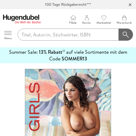
100 Tage Rückgaberecht***
Abholung in über 100 Filialen
Filiale
Konto
Merkzettel
Warenkorb
Hugendubel
Menu
Summer Sale:
13% Rabatt
auf viele Sortimente mit dem
12
mehr
Code
SOMMER13
erfahren