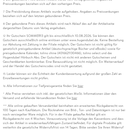
Preissenkungen beziehen sich auf den vorherigen Preis.
Die Preisbindung dieses Artikels wurde aufgehoben. Angaben zu Preissenkungen
7
beziehen sich auf den letzten gebundenen Preis.
Der gebundene Preis dieses Artikels wird nach Ablauf des auf der Artikelseite
8
dargestellten Datums vom Verlag angehoben.
Ihr Gutschein SOMMER13 gilt bis einschließlich 10.08.2026. Sie können den
12
Gutschein ausschließlich online einlösen unter www.hugendubel.de. Keine Bestellung
zur Abholung mit Zahlung in der Filiale möglich. Der Gutschein ist nicht gültig für
gesetzlich preisgebundene Artikel (deutschsprachige Bücher und eBooks) sowie für
preisgebundene Kalender, tolino shine (4016621130466), tolino select und das
Hugendubel Hörbuch Abo. Der Gutschein ist nicht mit anderen Gutscheinen und
Geschenkkarten kombinierbar. Eine Barauszahlung ist nicht möglich. Ein Weiterverkauf
und der Handel des Gutscheincodes sind nicht gestattet.
Leider können wir die Echtheit der Kundenbewertung aufgrund der großen Zahl an
15
Einzelbewertungen nicht prüfen.
Alle Informationen zur Tiefpreisgarantie finden Sie
hier
16
Alle Preise verstehen sich inkl. der gesetzlichen MwSt. Informationen über den
*
Versand und anfallende Versandkosten finden Sie
hier
Alle online gekauften Versandartikel beinhalten ein erweitertes Rückgaberecht von
***
100 Tagen nach Kaufdatum. Die Rücknahme von Bild-, Ton- und Datenträgern ist nur bei
noch versiegelter Ware möglich. Für in der Filiale gekaufte Artikel gilt ein
Rückgaberecht von 4 Wochen. Voraussetzung ist die Vorlage des Kassenbons und dass
sich der Artikel in wiederverkaufsfähigem Zustand befindet. Für digitale Produkte gilt
weiterhin die gesetzliche Widerrufsfrist von 14 Tagen. Bitte senden Sie Ihren Widerruf