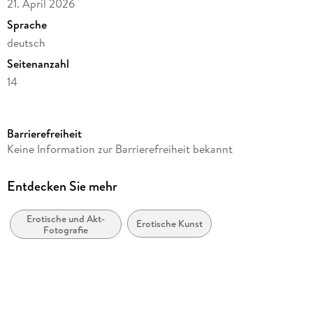
21. April 2026
Sprache
deutsch
Seitenanzahl
14
Altersempfehlung
Ab 16 Jahre
Barrierefreiheit
Autor/Autorin
Keine Information zur Barrierefreiheit bekannt
Konstantin Dahlem
Herausgegeben von
Entdecken Sie mehr
Heye
Erotische und Akt-
Verlag/Hersteller
Erotische Kunst
Fotografie
Heye
Produktart
Kalender
Abbildungen