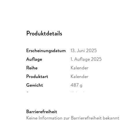
Produktdetails
Erscheinungsdatum
13. Juni 2025
Auflage
1. Auflage 2025
Reihe
Kalender
Produktart
Kalender
Gewicht
487 g
Sonstiges
Kalender
Herstelleradresse
Delius Klasing Verlag GmbH, 
info@delius-klasing.de
Barrierefreiheit
Keine Information zur Barrierefreiheit bekannt