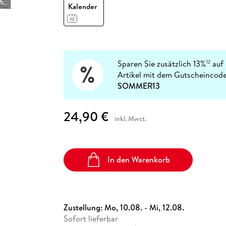
Fremdsprachige Bücher
Kalender
n Lernhilfen
 Jugendbücher
eiber
Hörbuch Downloads im Bundle
cher
 Vergleich
 Puzzlezubehör
Lernen
New Adult
STABILO
Taschenbücher
hilfen
hriller
 Backen
er
lender
Ratgeber
op
hriller
Romance
Sachbücher
Sparen Sie zusätzlich 13%
auf 
12
precher:innen
Artikel mit dem Gutscheincode
Science Fiction
SOMMER13
Fremdsprachige Bücher
24,90 €
inkl. Mwst.
In den Warenkorb
Zustellung:
Mo, 10.08. - Mi, 12.08.
Sofort lieferbar