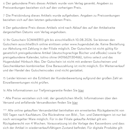
Der gebundene Preis dieses Artikels wurde vom Verlag gesenkt. Angaben zu
6
Preissenkungen beziehen sich auf den vorherigen Preis.
Die Preisbindung dieses Artikels wurde aufgehoben. Angaben zu Preissenkungen
7
beziehen sich auf den letzten gebundenen Preis.
Der gebundene Preis dieses Artikels wird nach Ablauf des auf der Artikelseite
8
dargestellten Datums vom Verlag angehoben.
Ihr Gutschein SOMMER13 gilt bis einschließlich 10.08.2026. Sie können den
12
Gutschein ausschließlich online einlösen unter www.hugendubel.de. Keine Bestellung
zur Abholung mit Zahlung in der Filiale möglich. Der Gutschein ist nicht gültig für
gesetzlich preisgebundene Artikel (deutschsprachige Bücher und eBooks) sowie für
preisgebundene Kalender, tolino shine (4016621130466), tolino select und das
Hugendubel Hörbuch Abo. Der Gutschein ist nicht mit anderen Gutscheinen und
Geschenkkarten kombinierbar. Eine Barauszahlung ist nicht möglich. Ein Weiterverkauf
und der Handel des Gutscheincodes sind nicht gestattet.
Leider können wir die Echtheit der Kundenbewertung aufgrund der großen Zahl an
15
Einzelbewertungen nicht prüfen.
Alle Informationen zur Tiefpreisgarantie finden Sie
hier
16
Alle Preise verstehen sich inkl. der gesetzlichen MwSt. Informationen über den
*
Versand und anfallende Versandkosten finden Sie
hier
Alle online gekauften Versandartikel beinhalten ein erweitertes Rückgaberecht von
***
100 Tagen nach Kaufdatum. Die Rücknahme von Bild-, Ton- und Datenträgern ist nur bei
noch versiegelter Ware möglich. Für in der Filiale gekaufte Artikel gilt ein
Rückgaberecht von 4 Wochen. Voraussetzung ist die Vorlage des Kassenbons und dass
sich der Artikel in wiederverkaufsfähigem Zustand befindet. Für digitale Produkte gilt