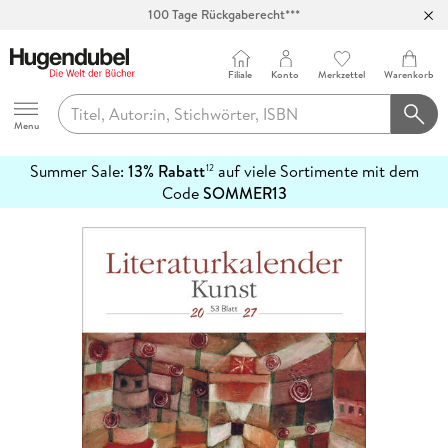
100 Tage Rückgaberecht***
Abholung in über 100 Filialen
Filiale
Konto
Merkzettel
Warenkorb
Hugendubel
Menu
Summer Sale:
13% Rabatt
auf viele Sortimente mit dem
12
mehr
Code
SOMMER13
erfahren