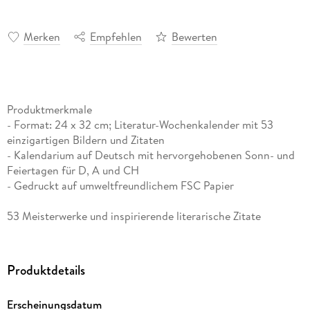
Merken
Empfehlen
Bewerten
Produktmerkmale
- Format: 24 x 32 cm; Literatur-Wochenkalender mit 53
einzigartigen Bildern und Zitaten
- Kalendarium auf Deutsch mit hervorgehobenen Sonn- und
Feiertagen für D, A und CH
- Gedruckt auf umweltfreundlichem FSC Papier
53 Meisterwerke und inspirierende literarische Zitate
präsentieren den faszinierenden Kosmos der Kunst von
seiner schönsten Seite. Klimaneutral hergestellt auf
nachhaltig produziertem Papier.
Produktdetails
Erscheinungsdatum