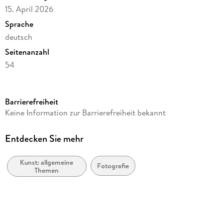
15. April 2026
Sprache
deutsch
Seitenanzahl
54
Herausgegeben von
Korsch Verlag
Barrierefreiheit
Verlag/Hersteller
Keine Information zur Barrierefreiheit bekannt
Korsch Verlag GmbH
Produktart
Entdecken Sie mehr
Kalender
Kunst: allgemeine
Abbildungen
Fotografie
Themen
1 Titelbl., 53 Wochenbl.
Gewicht
645 g
Größe (L/B/H)