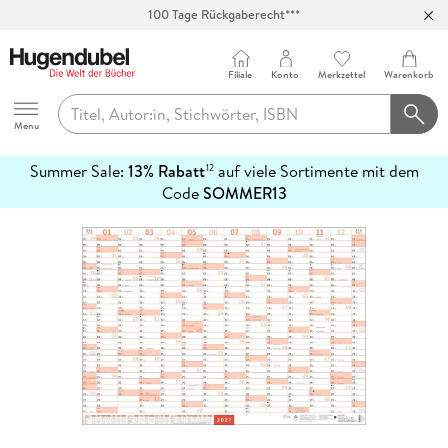
100 Tage Rückgaberecht***
Abholung in über 100 Filialen
Filiale
Konto
Merkzettel
Warenkorb
Hugendubel
Menu
Summer Sale:
13% Rabatt
auf viele Sortimente mit dem
12
mehr
Code
SOMMER13
erfahren