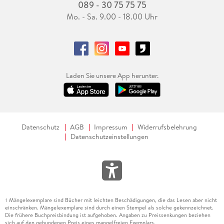
089 - 30 75 75 75
Mo. - Sa. 9.00 - 18.00 Uhr
Laden Sie unsere App herunter.
Datenschutz
AGB
Impressum
Widerrufsbelehrung
Datenschutzeinstellungen
Mängelexemplare sind Bücher mit leichten Beschädigungen, die das Lesen aber nicht
1
einschränken. Mängelexemplare sind durch einen Stempel als solche gekennzeichnet.
Die frühere Buchpreisbindung ist aufgehoben. Angaben zu Preissenkungen beziehen
sich auf den gebundenen Preis eines mangelfreien Exemplars.