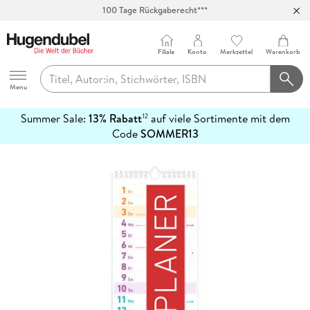
100 Tage Rückgaberecht***
Abholung in über 100 Filialen
Filiale
Konto
Merkzettel
Warenkorb
Hugendubel
Menu
Summer Sale:
13% Rabatt
auf viele Sortimente mit dem
12
mehr
Code
SOMMER13
erfahren