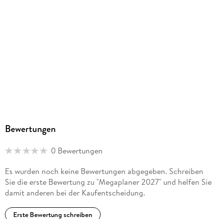
4069095010956
Herstelleradresse
Neumann Verlage GmbH & Co. KG, Bronkhorster Weg 11,
47929 Grefrath, 47929 Grefrath, Stefanie Folle,
stefanie.folle@neumann-verlage.de
Bewertungen
0 Bewertungen
Es wurden noch keine Bewertungen abgegeben. Schreiben
Sie die erste Bewertung zu "Megaplaner 2027" und helfen Sie
damit anderen bei der Kaufentscheidung.
Erste Bewertung schreiben