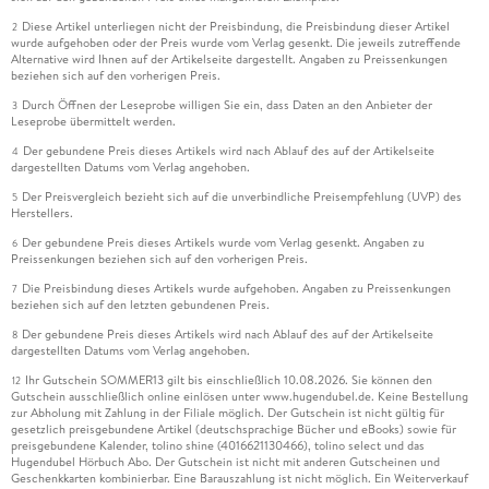
Diese Artikel unterliegen nicht der Preisbindung, die Preisbindung dieser Artikel
2
wurde aufgehoben oder der Preis wurde vom Verlag gesenkt. Die jeweils zutreffende
Alternative wird Ihnen auf der Artikelseite dargestellt. Angaben zu Preissenkungen
beziehen sich auf den vorherigen Preis.
Durch Öffnen der Leseprobe willigen Sie ein, dass Daten an den Anbieter der
3
Leseprobe übermittelt werden.
Der gebundene Preis dieses Artikels wird nach Ablauf des auf der Artikelseite
4
dargestellten Datums vom Verlag angehoben.
Der Preisvergleich bezieht sich auf die unverbindliche Preisempfehlung (UVP) des
5
Herstellers.
Der gebundene Preis dieses Artikels wurde vom Verlag gesenkt. Angaben zu
6
Preissenkungen beziehen sich auf den vorherigen Preis.
Die Preisbindung dieses Artikels wurde aufgehoben. Angaben zu Preissenkungen
7
beziehen sich auf den letzten gebundenen Preis.
Der gebundene Preis dieses Artikels wird nach Ablauf des auf der Artikelseite
8
dargestellten Datums vom Verlag angehoben.
Ihr Gutschein SOMMER13 gilt bis einschließlich 10.08.2026. Sie können den
12
Gutschein ausschließlich online einlösen unter www.hugendubel.de. Keine Bestellung
zur Abholung mit Zahlung in der Filiale möglich. Der Gutschein ist nicht gültig für
gesetzlich preisgebundene Artikel (deutschsprachige Bücher und eBooks) sowie für
preisgebundene Kalender, tolino shine (4016621130466), tolino select und das
Hugendubel Hörbuch Abo. Der Gutschein ist nicht mit anderen Gutscheinen und
Geschenkkarten kombinierbar. Eine Barauszahlung ist nicht möglich. Ein Weiterverkauf