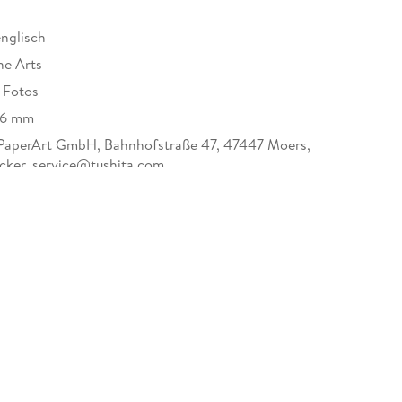
englisch
ne Arts
e Fotos
/6 mm
PaperArt GmbH, Bahnhofstraße 47, 47447 Moers,
ecker, service@tushita.com