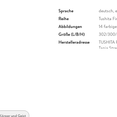
Sprache
deutsch, 
Reihe
Tushita Fi
Abbildungen
14 farbig
Größe (L/B/H)
302/300
Herstelleradresse
TUSHITA 
Tanja Str
Körper und Geist