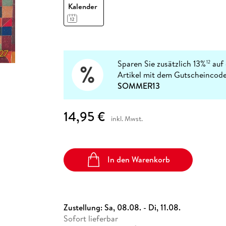
Fremdsprachige Bücher
Kalender
n Lernhilfen
 Jugendbücher
eiber
Hörbuch Downloads im Bundle
cher
 Vergleich
 Puzzlezubehör
Lernen
New Adult
STABILO
Taschenbücher
hilfen
hriller
 Backen
er
lender
Ratgeber
op
hriller
Romance
Sachbücher
Sparen Sie zusätzlich 13%
auf 
12
precher:innen
Artikel mit dem Gutscheincode
Science Fiction
SOMMER13
Fremdsprachige Bücher
14,95 €
inkl. Mwst.
In den Warenkorb
Zustellung:
Sa, 08.08. - Di, 11.08.
Sofort lieferbar