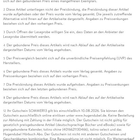
sich auf den gebundenen Preis eines mangelfreien Exemplars.
Diese Artikel unterliegen nicht der Preisbindung, die Preisbindung dieser Artikel
2
wurde aufgehoben oder der Preis wurde vom Verlag gesenkt. Die jeweils zutreffende
Alternative wird Ihnen auf der Artikelseite dargestellt. Angaben zu Preissenkungen
beziehen sich auf den vorherigen Preis.
Durch Öffnen der Leseprobe willigen Sie ein, dass Daten an den Anbieter der
3
Leseprobe übermittelt werden.
Der gebundene Preis dieses Artikels wird nach Ablauf des auf der Artikelseite
4
dargestellten Datums vom Verlag angehoben.
Der Preisvergleich bezieht sich auf die unverbindliche Preisempfehlung (UVP) des
5
Herstellers.
Der gebundene Preis dieses Artikels wurde vom Verlag gesenkt. Angaben zu
6
Preissenkungen beziehen sich auf den vorherigen Preis.
Die Preisbindung dieses Artikels wurde aufgehoben. Angaben zu Preissenkungen
7
beziehen sich auf den letzten gebundenen Preis.
Der gebundene Preis dieses Artikels wird nach Ablauf des auf der Artikelseite
8
dargestellten Datums vom Verlag angehoben.
Ihr Gutschein SOMMER13 gilt bis einschließlich 10.08.2026. Sie können den
12
Gutschein ausschließlich online einlösen unter www.hugendubel.de. Keine Bestellung
zur Abholung mit Zahlung in der Filiale möglich. Der Gutschein ist nicht gültig für
gesetzlich preisgebundene Artikel (deutschsprachige Bücher und eBooks) sowie für
preisgebundene Kalender, tolino shine (4016621130466), tolino select und das
Hugendubel Hörbuch Abo. Der Gutschein ist nicht mit anderen Gutscheinen und
Geschenkkarten kombinierbar. Eine Barauszahlung ist nicht möglich. Ein Weiterverkauf