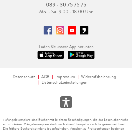
089 - 30 75 75 75
Mo. - Sa. 9.00 - 18.00 Uhr
Laden Sie unsere App herunter.
Datenschutz
AGB
Impressum
Widerrufsbelehrung
Datenschutzeinstellungen
Mängelexemplare sind Bücher mit leichten Beschädigungen, die das Lesen aber nicht
1
einschränken. Mängelexemplare sind durch einen Stempel als solche gekennzeichnet.
Die frühere Buchpreisbindung ist aufgehoben. Angaben zu Preissenkungen beziehen