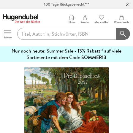
100 Tage Rückgaberecht***
Abholung in über 100 Filialen
Filiale
Konto
Merkzettel
Warenkorb
Hugendubel
Menu
Nur noch heute:
Summer Sale -
13% Rabatt
auf viele
12
mehr
Sortimente mit dem Code
SOMMER13
erfahren