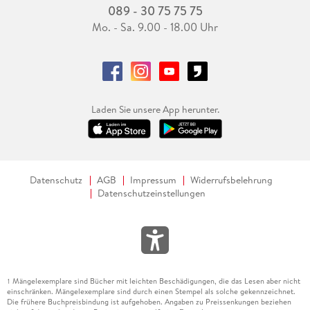
089 - 30 75 75 75
Mo. - Sa. 9.00 - 18.00 Uhr
Laden Sie unsere App herunter.
Datenschutz
AGB
Impressum
Widerrufsbelehrung
Datenschutzeinstellungen
Mängelexemplare sind Bücher mit leichten Beschädigungen, die das Lesen aber nicht
1
einschränken. Mängelexemplare sind durch einen Stempel als solche gekennzeichnet.
Die frühere Buchpreisbindung ist aufgehoben. Angaben zu Preissenkungen beziehen