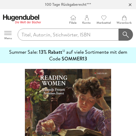
100 Tage Rückgaberecht***
Abholung in über 100 Filialen
Filiale
Konto
Merkzettel
Warenkorb
Hugendubel
Menu
Summer Sale:
13% Rabatt
auf viele Sortimente mit dem
12
mehr
Code
SOMMER13
erfahren