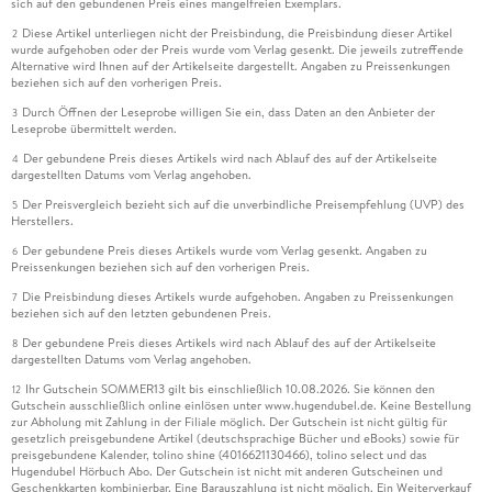
sich auf den gebundenen Preis eines mangelfreien Exemplars.
Diese Artikel unterliegen nicht der Preisbindung, die Preisbindung dieser Artikel
2
wurde aufgehoben oder der Preis wurde vom Verlag gesenkt. Die jeweils zutreffende
Alternative wird Ihnen auf der Artikelseite dargestellt. Angaben zu Preissenkungen
beziehen sich auf den vorherigen Preis.
Durch Öffnen der Leseprobe willigen Sie ein, dass Daten an den Anbieter der
3
Leseprobe übermittelt werden.
Der gebundene Preis dieses Artikels wird nach Ablauf des auf der Artikelseite
4
dargestellten Datums vom Verlag angehoben.
Der Preisvergleich bezieht sich auf die unverbindliche Preisempfehlung (UVP) des
5
Herstellers.
Der gebundene Preis dieses Artikels wurde vom Verlag gesenkt. Angaben zu
6
Preissenkungen beziehen sich auf den vorherigen Preis.
Die Preisbindung dieses Artikels wurde aufgehoben. Angaben zu Preissenkungen
7
beziehen sich auf den letzten gebundenen Preis.
Der gebundene Preis dieses Artikels wird nach Ablauf des auf der Artikelseite
8
dargestellten Datums vom Verlag angehoben.
Ihr Gutschein SOMMER13 gilt bis einschließlich 10.08.2026. Sie können den
12
Gutschein ausschließlich online einlösen unter www.hugendubel.de. Keine Bestellung
zur Abholung mit Zahlung in der Filiale möglich. Der Gutschein ist nicht gültig für
gesetzlich preisgebundene Artikel (deutschsprachige Bücher und eBooks) sowie für
preisgebundene Kalender, tolino shine (4016621130466), tolino select und das
Hugendubel Hörbuch Abo. Der Gutschein ist nicht mit anderen Gutscheinen und
Geschenkkarten kombinierbar. Eine Barauszahlung ist nicht möglich. Ein Weiterverkauf