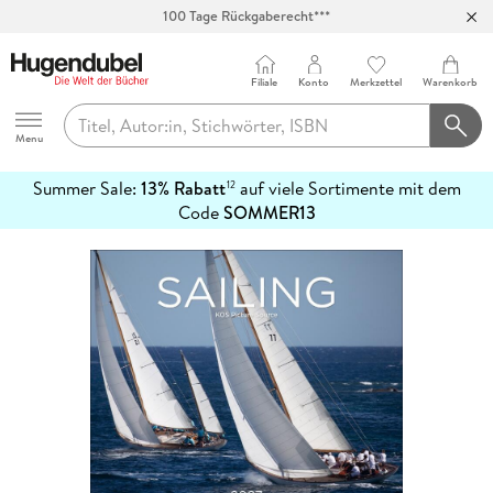
100 Tage Rückgaberecht***
Abholung in über 100 Filialen
Filiale
Konto
Merkzettel
Warenkorb
Hugendubel
Menu
Summer Sale:
13% Rabatt
auf viele Sortimente mit dem
12
mehr
Code
SOMMER13
erfahren