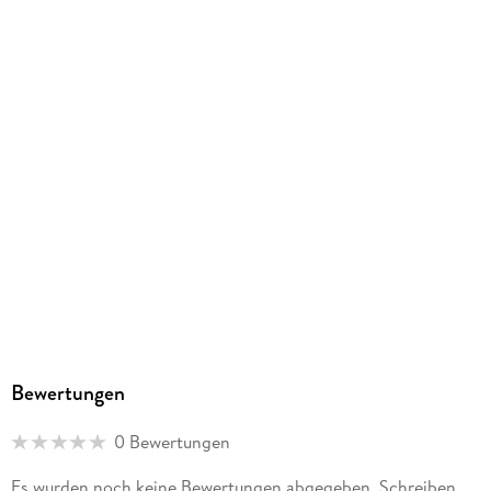
Unterhaching, produktsicherheit@athesia-verlag.de
Bewertungen
0 Bewertungen
Es wurden noch keine Bewertungen abgegeben. Schreiben