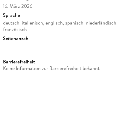
16. März 2026
Sprache
deutsch, italienisch, englisch, spanisch, niederländisch,
französisch
Seitenanzahl
208
Reihe
Barrierefreiheit
Kalender
Keine Information zur Barrierefreiheit bekannt
Verlag/Hersteller
Baier & Schneider
Produktart
gebunden
Gewicht
286 g
Größe (L/B/H)
212/154/14 mm