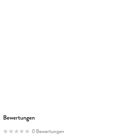
GTIN
4061947155952
Herstelleradresse
Baier & Schneider GmbH & Co. KG, Wollhausstr. 60-62,
74072 Heilbronn, info@brunnen.de
Bewertungen
0 Bewertungen