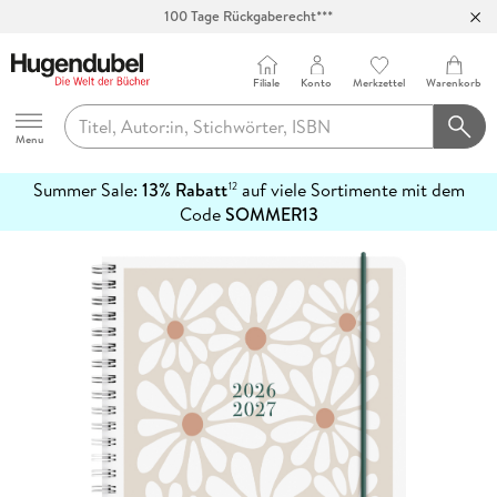
100 Tage Rückgaberecht***
Abholung in über 100 Filialen
Filiale
Konto
Merkzettel
Warenkorb
Hugendubel
Menu
Summer Sale:
13% Rabatt
auf viele Sortimente mit dem
12
mehr
Code
SOMMER13
erfahren