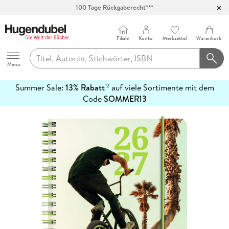
100 Tage Rückgaberecht***
Abholung in über 100 Filialen
Filiale
Konto
Merkzettel
Warenkorb
Hugendubel
Menu
Summer Sale:
13% Rabatt
auf viele Sortimente mit dem
12
mehr
Code
SOMMER13
erfahren