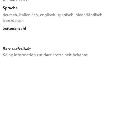
Sprache
deutsch, italienisch, englisch, spanisch, niederländisch,
französisch
Seitenanzahl
208
Reihe
Barrierefreiheit
Kalender
Keine Information zur Barrierefreiheit bekannt
Verlag/Hersteller
Baier & Schneider
Produktart
gebunden
Gewicht
178 g
Größe (L/B/H)
161/129/16 mm
GTIN