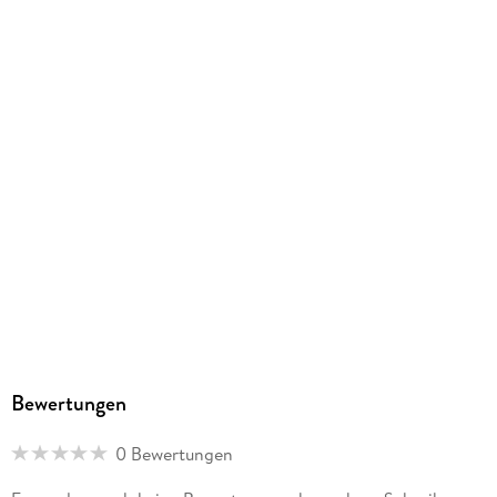
4061947156737
Herstelleradresse
Baier & Schneider GmbH & Co. KG, Wollhausstr. 60-62,
74072 Heilbronn, info@brunnen.de
Bewertungen
0 Bewertungen