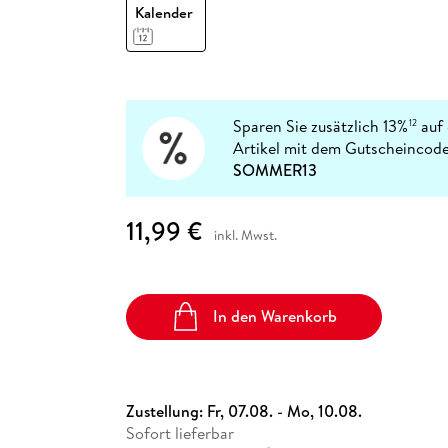
Fremdsprachige Bücher
Kalender
n Lernhilfen
 Jugendbücher
eiber
Hörbuch Downloads im Bundle
cher
 Vergleich
 Puzzlezubehör
Lernen
New Adult
STABILO
Taschenbücher
hilfen
hriller
 Backen
er
lender
Ratgeber
op
hriller
Romance
Sachbücher
Sparen Sie zusätzlich 13%
auf 
12
precher:innen
Artikel mit dem Gutscheincode
Science Fiction
SOMMER13
Fremdsprachige Bücher
11,99 €
inkl. Mwst.
In den Warenkorb
Zustellung:
Fr, 07.08. - Mo, 10.08.
Sofort lieferbar