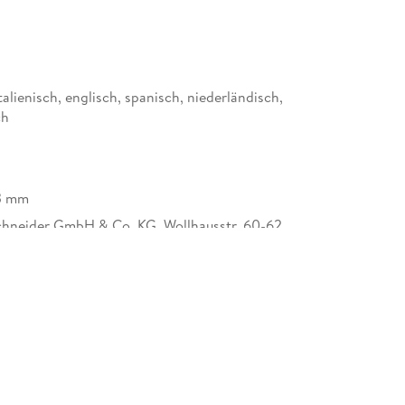
talienisch, englisch, spanisch, niederländisch,
ch
23 mm
chneider GmbH & Co. KG, Wollhausstr. 60-62,
ilbronn, info@brunnen.de