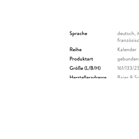
Sprache
deutsch, i
französis
Reihe
Kalender
Produktart
gebunden
Größe (L/B/H)
161/133/
Herstelleradresse
Baier & S
74072 He