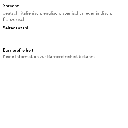
Sprache
deutsch, italienisch, englisch, spanisch, niederländisch,
französisch
Seitenanzahl
352
Reihe
Barrierefreiheit
Kalender
Keine Information zur Barrierefreiheit bekannt
Verlag/Hersteller
Baier & Schneider
Produktart
gebunden
Gewicht
290 g
Größe (L/B/H)
160/129/20 mm
GTIN