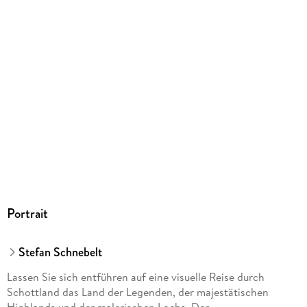
Herstelleradresse
Verlag Stefan Schnebelt, Windschläger Str. 28, 77652
Offenburg, info@stefanschnebelt.com
Portrait
Stefan Schnebelt
Lassen Sie sich entführen auf eine visuelle Reise durch
Schottland das Land der Legenden, der majestätischen
Highlands und der malerischen Lochs. Der