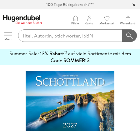
100 Tage Rückgaberecht***
Abholung in über 100 Filialen
Filiale
Konto
Merkzettel
Warenkorb
Hugendubel
Menu
Summer Sale:
13% Rabatt
auf viele Sortimente mit dem
12
mehr
Code
SOMMER13
erfahren