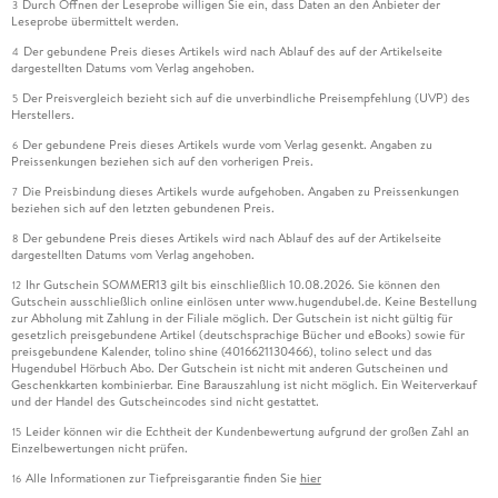
Durch Öffnen der Leseprobe willigen Sie ein, dass Daten an den Anbieter der
3
Leseprobe übermittelt werden.
Der gebundene Preis dieses Artikels wird nach Ablauf des auf der Artikelseite
4
dargestellten Datums vom Verlag angehoben.
Der Preisvergleich bezieht sich auf die unverbindliche Preisempfehlung (UVP) des
5
Herstellers.
Der gebundene Preis dieses Artikels wurde vom Verlag gesenkt. Angaben zu
6
Preissenkungen beziehen sich auf den vorherigen Preis.
Die Preisbindung dieses Artikels wurde aufgehoben. Angaben zu Preissenkungen
7
beziehen sich auf den letzten gebundenen Preis.
Der gebundene Preis dieses Artikels wird nach Ablauf des auf der Artikelseite
8
dargestellten Datums vom Verlag angehoben.
Ihr Gutschein SOMMER13 gilt bis einschließlich 10.08.2026. Sie können den
12
Gutschein ausschließlich online einlösen unter www.hugendubel.de. Keine Bestellung
zur Abholung mit Zahlung in der Filiale möglich. Der Gutschein ist nicht gültig für
gesetzlich preisgebundene Artikel (deutschsprachige Bücher und eBooks) sowie für
preisgebundene Kalender, tolino shine (4016621130466), tolino select und das
Hugendubel Hörbuch Abo. Der Gutschein ist nicht mit anderen Gutscheinen und
Geschenkkarten kombinierbar. Eine Barauszahlung ist nicht möglich. Ein Weiterverkauf
und der Handel des Gutscheincodes sind nicht gestattet.
Leider können wir die Echtheit der Kundenbewertung aufgrund der großen Zahl an
15
Einzelbewertungen nicht prüfen.
Alle Informationen zur Tiefpreisgarantie finden Sie
hier
16