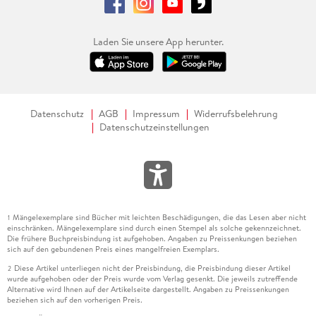
Laden Sie unsere App herunter.
Datenschutz
AGB
Impressum
Widerrufsbelehrung
Datenschutzeinstellungen
Mängelexemplare sind Bücher mit leichten Beschädigungen, die das Lesen aber nicht
1
einschränken. Mängelexemplare sind durch einen Stempel als solche gekennzeichnet.
Die frühere Buchpreisbindung ist aufgehoben. Angaben zu Preissenkungen beziehen
sich auf den gebundenen Preis eines mangelfreien Exemplars.
Diese Artikel unterliegen nicht der Preisbindung, die Preisbindung dieser Artikel
2
wurde aufgehoben oder der Preis wurde vom Verlag gesenkt. Die jeweils zutreffende
Alternative wird Ihnen auf der Artikelseite dargestellt. Angaben zu Preissenkungen
beziehen sich auf den vorherigen Preis.