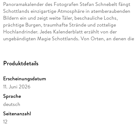
Panoramakalender des Fotografen Stefan Schnebelt fängt
Schottlands einzigartige Atmosphäre in atemberaubenden
Bildern ein und zeigt weite Täler, beschauliche Lochs,
prächtige Burgen, traumhafte Strände und zottelige
Hochlandrinder. Jedes Kalenderblatt erzählt von der
ungebändigten Magie Schottlands. Von Orten, an denen die
Zeit stillzustehen scheint und die Natur in ihrer
ursprünglichsten Form erlebbar wird. Ein Kalender für alle,
die Schottland lieben oder entdecken möchten und ein
Produktdetails
ganzes Jahr lang davon träumen wollen.
Erscheinungsdatum
11. Juni 2026
Sprache
deutsch
Seitenanzahl
12
Reihe
Kalender