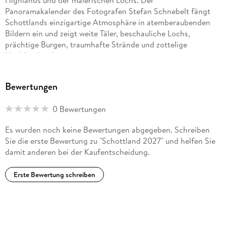
Panoramakalender des Fotografen Stefan Schnebelt fängt
Schottlands einzigartige Atmosphäre in atemberaubenden
Bildern ein und zeigt weite Täler, beschauliche Lochs,
prächtige Burgen, traumhafte Strände und zottelige
Hochlandrinder.
Jedes Kalenderblatt erzählt von der ungebändigten Magie
Bewertungen
Schottlands. Von Orten, an denen die Zeit stillzustehen
scheint und die Natur in ihrer ursprünglichsten Form erlebbar
0 Bewertungen
wird. Ein Kalender für alle, die Schottland lieben oder
entdecken möchten und ein ganzes Jahr lang davon träumen
Es wurden noch keine Bewertungen abgegeben. Schreiben
wollen.
Sie die erste Bewertung zu "Schottland 2027" und helfen Sie
damit anderen bei der Kaufentscheidung.
Erste Bewertung schreiben