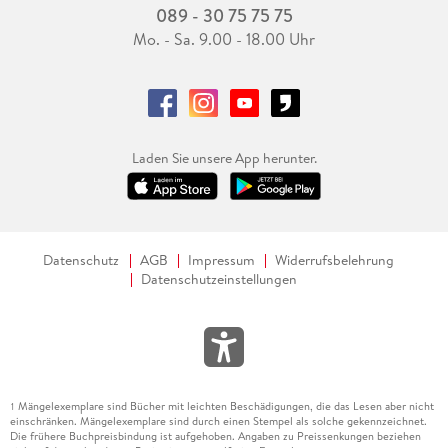
089 - 30 75 75 75
Mo. - Sa. 9.00 - 18.00 Uhr
Laden Sie unsere App herunter.
Datenschutz
AGB
Impressum
Widerrufsbelehrung
Datenschutzeinstellungen
Mängelexemplare sind Bücher mit leichten Beschädigungen, die das Lesen aber nicht
1
einschränken. Mängelexemplare sind durch einen Stempel als solche gekennzeichnet.
Die frühere Buchpreisbindung ist aufgehoben. Angaben zu Preissenkungen beziehen