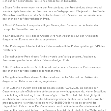
sich auf den gebundenen Preis eines mangelfreien Exemplars.
Diese Artikel unterliegen nicht der Preisbindung, die Preisbindung dieser Artikel
2
wurde aufgehoben oder der Preis wurde vom Verlag gesenkt. Die jeweils zutreffende
Alternative wird Ihnen auf der Artikelseite dargestellt. Angaben zu Preissenkungen
beziehen sich auf den vorherigen Preis.
Durch Öffnen der Leseprobe willigen Sie ein, dass Daten an den Anbieter der
3
Leseprobe übermittelt werden.
Der gebundene Preis dieses Artikels wird nach Ablauf des auf der Artikelseite
4
dargestellten Datums vom Verlag angehoben.
Der Preisvergleich bezieht sich auf die unverbindliche Preisempfehlung (UVP) des
5
Herstellers.
Der gebundene Preis dieses Artikels wurde vom Verlag gesenkt. Angaben zu
6
Preissenkungen beziehen sich auf den vorherigen Preis.
Die Preisbindung dieses Artikels wurde aufgehoben. Angaben zu Preissenkungen
7
beziehen sich auf den letzten gebundenen Preis.
Der gebundene Preis dieses Artikels wird nach Ablauf des auf der Artikelseite
8
dargestellten Datums vom Verlag angehoben.
Ihr Gutschein SOMMER13 gilt bis einschließlich 10.08.2026. Sie können den
12
Gutschein ausschließlich online einlösen unter www.hugendubel.de. Keine Bestellung
zur Abholung mit Zahlung in der Filiale möglich. Der Gutschein ist nicht gültig für
gesetzlich preisgebundene Artikel (deutschsprachige Bücher und eBooks) sowie für
preisgebundene Kalender, tolino shine (4016621130466), tolino select und das
Hugendubel Hörbuch Abo. Der Gutschein ist nicht mit anderen Gutscheinen und
Geschenkkarten kombinierbar. Eine Barauszahlung ist nicht möglich. Ein Weiterverkauf