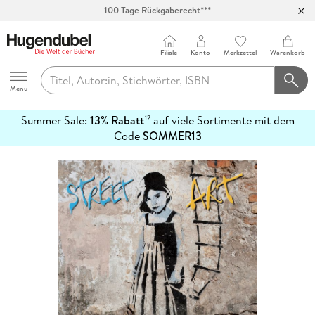
100 Tage Rückgaberecht***
Abholung in über 100 Filialen
Filiale
Konto
Merkzettel
Warenkorb
Hugendubel
Menu
Summer Sale:
13% Rabatt
auf viele Sortimente mit dem
12
mehr
Code
SOMMER13
erfahren