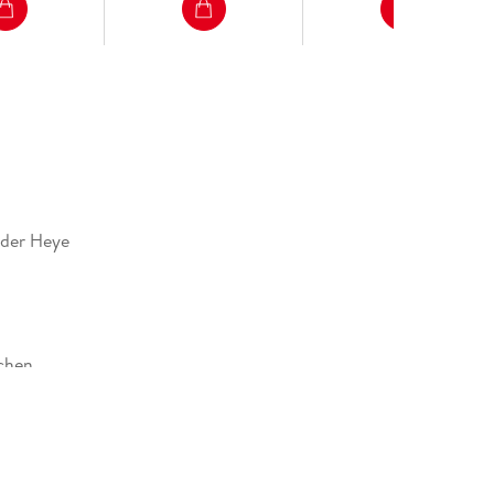
nder Heye
chen
alenderverlag GmbH, Ottobrunner Str. 41, 82008
ing, produktsicherheit@athesia-verlag.de