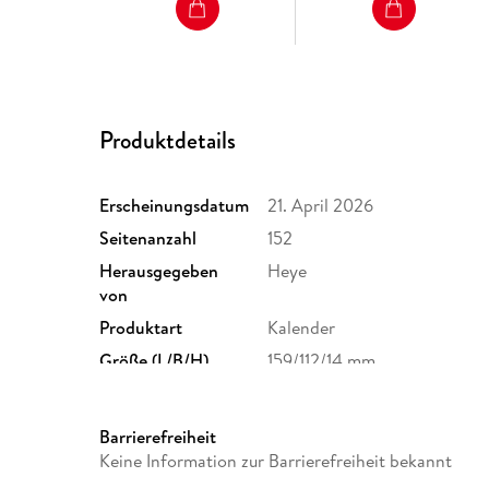
Produktdetails
Erscheinungsdatum
21. April 2026
Seitenanzahl
152
Herausgegeben
Heye
von
Produktart
Kalender
Größe (L/B/H)
159/112/14 mm
GTIN
9783756414918
Barrierefreiheit
Keine Information zur Barrierefreiheit bekannt