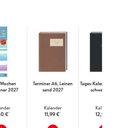
 Wochen
Terminer A6, Leinen
Tages-Kalenderbuch A6
aner 2027
sand 2027
schwarz 2027
ender
Kalender
Kalender
30 €
11,99 €
12,99 €
*
*
*