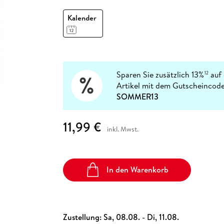
Fremdsprachige Bücher
n Lernhilfen
 Jugendbücher
eiber
Hörbuch Downloads im Bundle
cher
 Vergleich
 Puzzlezubehör
Lernen
New Adult
STABILO
Kalender
Taschenbücher
hilfen
hriller
 Backen
er
lender
Ratgeber
op
hriller
Romance
Sachbücher
precher:innen
Sparen Sie zusätzlich 13%
auf 
12
Science Fiction
Artikel mit dem Gutscheincode
Fremdsprachige Bücher
SOMMER13
11,99 €
inkl. Mwst.
In den Warenkorb
Zustellung:
Sa, 08.08. - Di, 11.08.