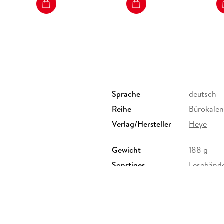
Sprache
deutsch
Reihe
Bürokale
Verlag/Hersteller
Heye
Gewicht
188 g
Sonstiges
Lesebänd
Herstelleradresse
Athesia K
Unterhach