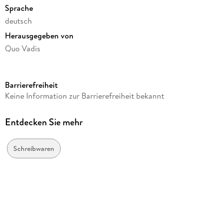
Sprache
deutsch
Herausgegeben von
Quo Vadis
Verlag/Hersteller
Quo Vadis
Barrierefreiheit
Produktart
Keine Information zur Barrierefreiheit bekannt
geheftet
Gewicht
Entdecken Sie mehr
323 g
Größe (L/B/H)
Schreibwaren
238/170/17 mm
GTIN
3371010133130