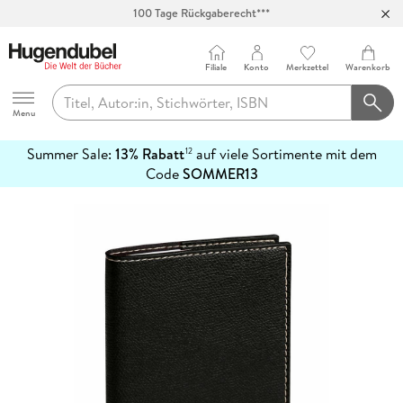
100 Tage Rückgaberecht***
Abholung in über 100 Filialen
Filiale
Konto
Merkzettel
Warenkorb
Hugendubel
Menu
Summer Sale:
13% Rabatt
auf viele Sortimente mit dem
12
mehr
Code
SOMMER13
erfahren