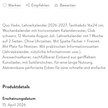
Merken
Empfehlen
Bewerten
Quo Vadis, Lehrerkalender 2026-2027, Texthebdo 16x24 cm,
Wochenkalender mit horizontalem Kalenderraster, Club
schwarz, 12 Monate August-Juli. Lehrerkalender mit 1 Woche
auf 2 Seiten. Ohne Uhrzeiten. Mit Spalte Fächer + Freizeit.
Mit Platz für Notizen. Mit praktischen Informationsseiten
(Jahreskalender, nützliche Informationen usw.).
Auswechselbarer, nachfüllbarer Einband aus geriffeltem
Kunstleder, mit Sattlerstichen, für eine lange Nutzung.
Abtrennbare perforierte Ecken für eine schnelle und einfache
Orientierung. Weißes Clairefontaine-Papier für ein weiches
und flüssiges Schreiben. Mit Aufbewahrungsfächern für
kleine Dokumente uns herausnehmbarem Register für
Produktdetails
Kontakte.
Erscheinungsdatum
15. April 2026