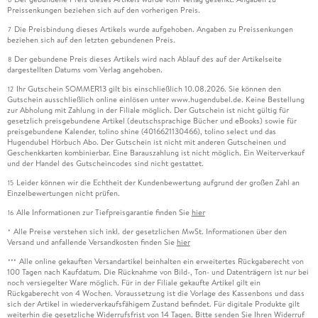
Preissenkungen beziehen sich auf den vorherigen Preis.
Die Preisbindung dieses Artikels wurde aufgehoben. Angaben zu Preissenkungen
7
beziehen sich auf den letzten gebundenen Preis.
Der gebundene Preis dieses Artikels wird nach Ablauf des auf der Artikelseite
8
dargestellten Datums vom Verlag angehoben.
Ihr Gutschein SOMMER13 gilt bis einschließlich 10.08.2026. Sie können den
12
Gutschein ausschließlich online einlösen unter www.hugendubel.de. Keine Bestellung
zur Abholung mit Zahlung in der Filiale möglich. Der Gutschein ist nicht gültig für
gesetzlich preisgebundene Artikel (deutschsprachige Bücher und eBooks) sowie für
preisgebundene Kalender, tolino shine (4016621130466), tolino select und das
Hugendubel Hörbuch Abo. Der Gutschein ist nicht mit anderen Gutscheinen und
Geschenkkarten kombinierbar. Eine Barauszahlung ist nicht möglich. Ein Weiterverkauf
und der Handel des Gutscheincodes sind nicht gestattet.
Leider können wir die Echtheit der Kundenbewertung aufgrund der großen Zahl an
15
Einzelbewertungen nicht prüfen.
Alle Informationen zur Tiefpreisgarantie finden Sie
hier
16
Alle Preise verstehen sich inkl. der gesetzlichen MwSt. Informationen über den
*
Versand und anfallende Versandkosten finden Sie
hier
Alle online gekauften Versandartikel beinhalten ein erweitertes Rückgaberecht von
***
100 Tagen nach Kaufdatum. Die Rücknahme von Bild-, Ton- und Datenträgern ist nur bei
noch versiegelter Ware möglich. Für in der Filiale gekaufte Artikel gilt ein
Rückgaberecht von 4 Wochen. Voraussetzung ist die Vorlage des Kassenbons und dass
sich der Artikel in wiederverkaufsfähigem Zustand befindet. Für digitale Produkte gilt
weiterhin die gesetzliche Widerrufsfrist von 14 Tagen. Bitte senden Sie Ihren Widerruf