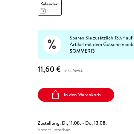
Fremdsprachige Bücher
Kalender
n Lernhilfen
 Jugendbücher
eiber
Hörbuch Downloads im Bundle
cher
 Vergleich
 Puzzlezubehör
Lernen
New Adult
STABILO
Taschenbücher
hilfen
hriller
 Backen
er
lender
Ratgeber
op
hriller
Romance
Sachbücher
Sparen Sie zusätzlich 13%
auf 
12
precher:innen
Artikel mit dem Gutscheincode
Science Fiction
SOMMER13
Fremdsprachige Bücher
11,60 €
inkl. Mwst.
In den Warenkorb
Zustellung:
Di, 11.08. - Do, 13.08.
Sofort lieferbar