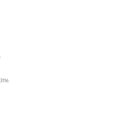
s
3116