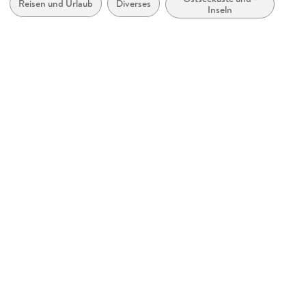
Reisen und Urlaub
Diverses
Inseln
12 Postkarten zum abtrennen von Thomas Grundner
Gewicht
98 g
Größe (L/B/H)
151/144/10 mm
GTIN
9783356025873
Herstelleradresse
Hinstorff Verlag GmbH, Lagerstr. 7, 18055 Rostock, Andreas
Meyer, post@hinstorff.de