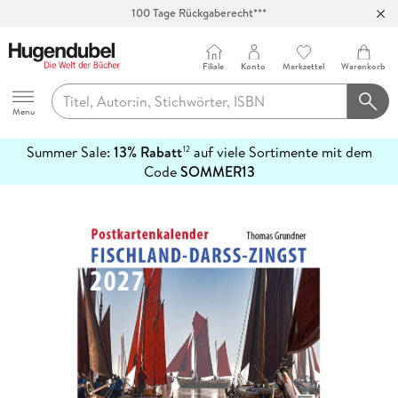
100 Tage Rückgaberecht***
Abholung in über 100 Filialen
Filiale
Konto
Merkzettel
Warenkorb
Hugendubel
Menu
Summer Sale:
13% Rabatt
auf viele Sortimente mit dem
12
mehr
Code
SOMMER13
erfahren