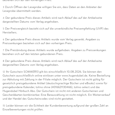
Durch Öffnen der Leseprobe willigen Sie ein, dass Daten an den Anbieter der
3
Leseprobe übermittelt werden.
Der gebundene Preis dieses Artikels wird nach Ablauf des auf der Artikelseite
4
dargestellten Datums vom Verlag angehoben.
Der Preisvergleich bezieht sich auf die unverbindliche Preisempfehlung (UVP) des
5
Herstellers.
Der gebundene Preis dieses Artikels wurde vom Verlag gesenkt. Angaben zu
6
Preissenkungen beziehen sich auf den vorherigen Preis.
Die Preisbindung dieses Artikels wurde aufgehoben. Angaben zu Preissenkungen
7
beziehen sich auf den letzten gebundenen Preis.
Der gebundene Preis dieses Artikels wird nach Ablauf des auf der Artikelseite
8
dargestellten Datums vom Verlag angehoben.
Ihr Gutschein SOMMER13 gilt bis einschließlich 10.08.2026. Sie können den
12
Gutschein ausschließlich online einlösen unter www.hugendubel.de. Keine Bestellung
zur Abholung mit Zahlung in der Filiale möglich. Der Gutschein ist nicht gültig für
gesetzlich preisgebundene Artikel (deutschsprachige Bücher und eBooks) sowie für
preisgebundene Kalender, tolino shine (4016621130466), tolino select und das
Hugendubel Hörbuch Abo. Der Gutschein ist nicht mit anderen Gutscheinen und
Geschenkkarten kombinierbar. Eine Barauszahlung ist nicht möglich. Ein Weiterverkauf
und der Handel des Gutscheincodes sind nicht gestattet.
Leider können wir die Echtheit der Kundenbewertung aufgrund der großen Zahl an
15
Einzelbewertungen nicht prüfen.