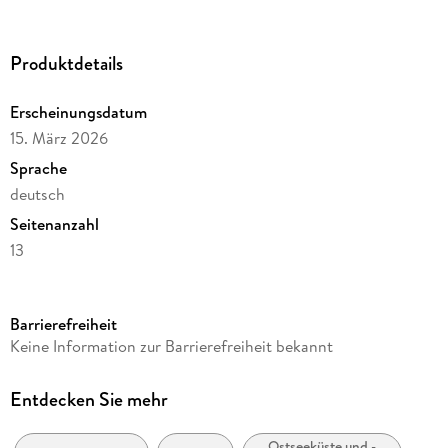
Produktdetails
Erscheinungsdatum
15. März 2026
Sprache
deutsch
Seitenanzahl
13
Autor/Autorin
Thomas Grundner
Barrierefreiheit
Verlag/Hersteller
Keine Information zur Barrierefreiheit bekannt
Hinstorff Verlag GmbH
Produktart
Entdecken Sie mehr
Kalender
Ostseeküste und -
Abbildungen