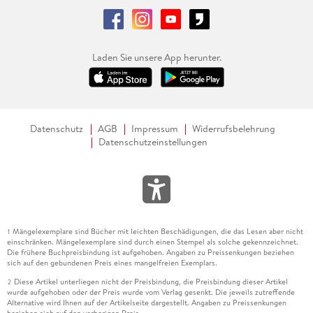
Laden Sie unsere App herunter.
Datenschutz
AGB
Impressum
Widerrufsbelehrung
Datenschutzeinstellungen
Mängelexemplare sind Bücher mit leichten Beschädigungen, die das Lesen aber nicht
1
einschränken. Mängelexemplare sind durch einen Stempel als solche gekennzeichnet.
Die frühere Buchpreisbindung ist aufgehoben. Angaben zu Preissenkungen beziehen
sich auf den gebundenen Preis eines mangelfreien Exemplars.
Diese Artikel unterliegen nicht der Preisbindung, die Preisbindung dieser Artikel
2
wurde aufgehoben oder der Preis wurde vom Verlag gesenkt. Die jeweils zutreffende
Alternative wird Ihnen auf der Artikelseite dargestellt. Angaben zu Preissenkungen
beziehen sich auf den vorherigen Preis.