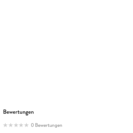
9783756417322
Herstelleradresse
Athesia Kalenderverlag GmbH, Ottobrunner Str. 41, 82008
Unterhaching, produktsicherheit@athesia-verlag.de
Bewertungen
0 Bewertungen