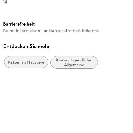
14
Reihe
times&more Kalender Heye
Barrierefreiheit
Herausgegeben von
Keine Information zur Barrierefreiheit bekannt
Heye
Verlag/Hersteller
Entdecken Sie mehr
Heye
Kinder/Jugendliche:
Produktart
Katzen als Haustiere
Allgemeine
Kalender
Interessen: Katzen,
inklusive Großkatzen
Gewicht
216 g
Größe (L/B/H)
302/275/6 mm
Sonstiges
Spiralbindung
GTIN