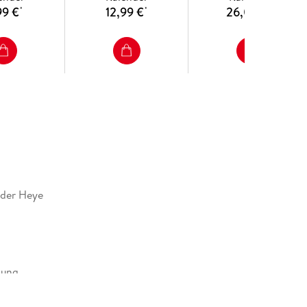
99 €
12,99 €
26,00 €
*
*
*
nder Heye
dung
alenderverlag GmbH, Ottobrunner Str. 41, 82008