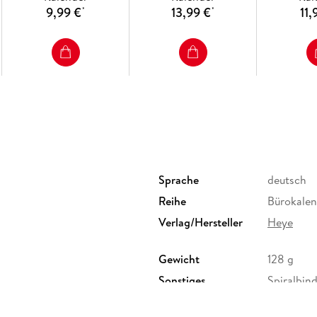
9,99 €
13,99 €
11,
*
*
Sprache
deutsch
Reihe
Bürokale
Verlag/Hersteller
Heye
Gewicht
128 g
Sonstiges
Spiralbin
Herstelleradresse
Athesia K