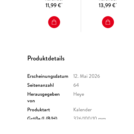
11,99 €
13,99 €
*
*
Produktdetails
Erscheinungsdatum
12. Mai 2026
Seitenanzahl
64
Herausgegeben
Heye
von
Produktart
Kalender
Größe (L/B/H)
326/100/10 mm
GTIN
9783756417445