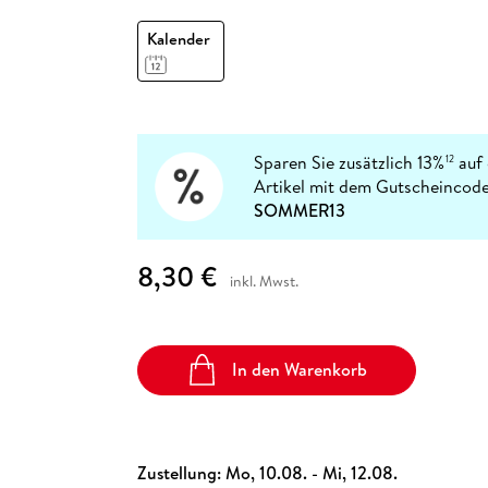
Fremdsprachige Bücher
n Lernhilfen
 Jugendbücher
eiber
Hörbuch Downloads im Bundle
cher
 Vergleich
 Puzzlezubehör
Lernen
New Adult
STABILO
Kalender
Taschenbücher
hilfen
hriller
 Backen
er
lender
Ratgeber
op
hriller
Romance
Sachbücher
precher:innen
Sparen Sie zusätzlich 13%
auf 
12
Science Fiction
Artikel mit dem Gutscheincode
Fremdsprachige Bücher
SOMMER13
8,30 €
inkl. Mwst.
In den Warenkorb
Zustellung:
Mo, 10.08. - Mi, 12.08.