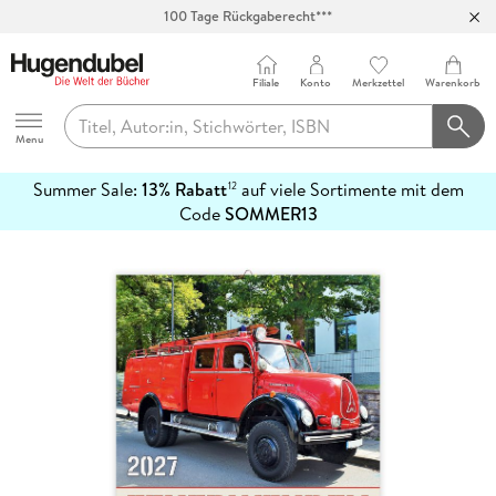
100 Tage Rückgaberecht***
Abholung in über 100 Filialen
Filiale
Konto
Merkzettel
Warenkorb
Hugendubel
Menu
Summer Sale:
13% Rabatt
auf viele Sortimente mit dem
12
mehr
Code
SOMMER13
erfahren