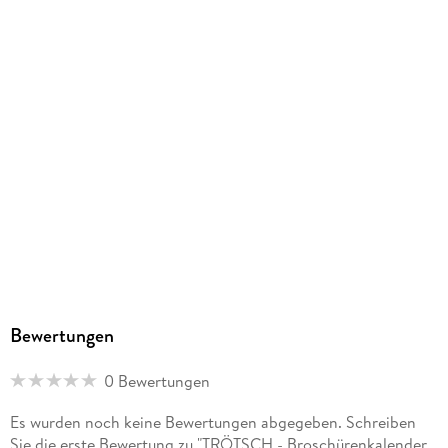
Trötsch Verlag GmbH & Co. KG, Geschwister-Scholl-Str. 11,
15537 Gosen-Neu Zittau, info@troetsch.de
Bewertungen
0 Bewertungen
Es wurden noch keine Bewertungen abgegeben. Schreiben
Sie die erste Bewertung zu "TRÖTSCH - Broschürenkalender