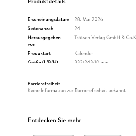
Produktdetails
Erscheinungsdatum
28. Mai 2026
Seitenanzahl
24
Herausgegeben
Trötsch Verlag GmbH & Co.
von
Produktart
Kalender
Größe (L/B/H)
333/243/10 mm
GTIN
9783988026354
Barrierefreiheit
Keine Information zur Barrierefreiheit bekannt
Entdecken Sie mehr