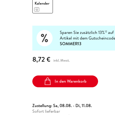
Fremdsprachige Bücher
Kalender
n Lernhilfen
 Jugendbücher
eiber
Hörbuch Downloads im Bundle
cher
 Vergleich
 Puzzlezubehör
Lernen
New Adult
STABILO
Taschenbücher
hilfen
hriller
 Backen
er
lender
Ratgeber
op
hriller
Romance
Sachbücher
Sparen Sie zusätzlich 13%
auf 
12
precher:innen
Artikel mit dem Gutscheincode
Science Fiction
SOMMER13
Fremdsprachige Bücher
8,72 €
inkl. Mwst.
In den Warenkorb
Zustellung:
Sa, 08.08. - Di, 11.08.
Sofort lieferbar