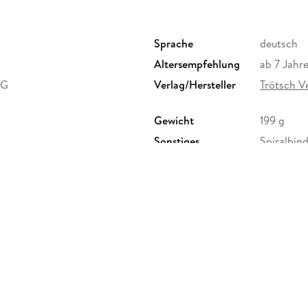
Sprache
deutsch
Altersempfehlung
ab 7 Jahr
KG
Verlag/Hersteller
Trötsch 
Gewicht
199 g
Sonstiges
Spiralbin
Herstelleradresse
Trötsch V
15537 Gos