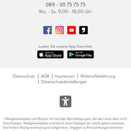
089 - 30 75 75 75
Mo. - Sa. 9.00 - 18.00 Uhr
Laden Sie unsere App herunter.
Datenschutz
AGB
Impressum
Widerrufsbelehrung
Datenschutzeinstellungen
Mängelexemplare sind Bücher mit leichten Beschädigungen, die das Lesen aber nicht
1
einschränken. Mängelexemplare sind durch einen Stempel als solche gekennzeichnet.
Die frühere Buchpreisbindung ist aufgehoben. Angaben zu Preissenkungen beziehen