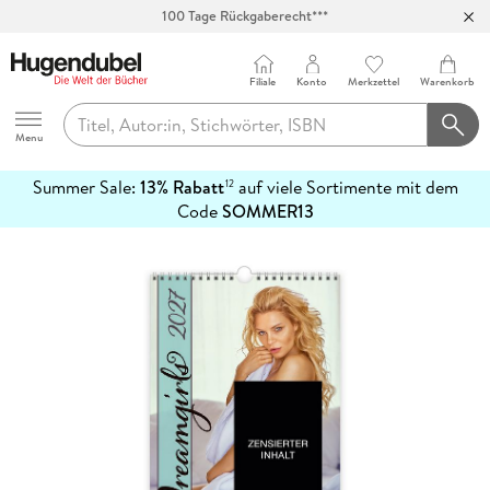
100 Tage Rückgaberecht***
Abholung in über 100 Filialen
Filiale
Konto
Merkzettel
Warenkorb
Hugendubel
Menu
Summer Sale:
13% Rabatt
auf viele Sortimente mit dem
12
mehr
Code
SOMMER13
erfahren