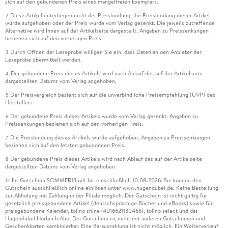
sich auf den gebundenen Preis eines mangelfreien Exemplars.
Diese Artikel unterliegen nicht der Preisbindung, die Preisbindung dieser Artikel
2
wurde aufgehoben oder der Preis wurde vom Verlag gesenkt. Die jeweils zutreffende
Alternative wird Ihnen auf der Artikelseite dargestellt. Angaben zu Preissenkungen
beziehen sich auf den vorherigen Preis.
Durch Öffnen der Leseprobe willigen Sie ein, dass Daten an den Anbieter der
3
Leseprobe übermittelt werden.
Der gebundene Preis dieses Artikels wird nach Ablauf des auf der Artikelseite
4
dargestellten Datums vom Verlag angehoben.
Der Preisvergleich bezieht sich auf die unverbindliche Preisempfehlung (UVP) des
5
Herstellers.
Der gebundene Preis dieses Artikels wurde vom Verlag gesenkt. Angaben zu
6
Preissenkungen beziehen sich auf den vorherigen Preis.
Die Preisbindung dieses Artikels wurde aufgehoben. Angaben zu Preissenkungen
7
beziehen sich auf den letzten gebundenen Preis.
Der gebundene Preis dieses Artikels wird nach Ablauf des auf der Artikelseite
8
dargestellten Datums vom Verlag angehoben.
Ihr Gutschein SOMMER13 gilt bis einschließlich 10.08.2026. Sie können den
12
Gutschein ausschließlich online einlösen unter www.hugendubel.de. Keine Bestellung
zur Abholung mit Zahlung in der Filiale möglich. Der Gutschein ist nicht gültig für
gesetzlich preisgebundene Artikel (deutschsprachige Bücher und eBooks) sowie für
preisgebundene Kalender, tolino shine (4016621130466), tolino select und das
Hugendubel Hörbuch Abo. Der Gutschein ist nicht mit anderen Gutscheinen und
Geschenkkarten kombinierbar. Eine Barauszahlung ist nicht möglich. Ein Weiterverkauf