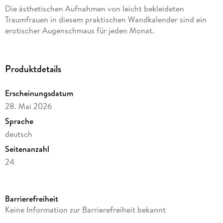
Die ästhetischen Aufnahmen von leicht bekleideten
Traumfrauen in diesem praktischen Wandkalender sind ein
erotischer Augenschmaus für jeden Monat.
Produktdetails
Erscheinungsdatum
28. Mai 2026
Sprache
deutsch
Seitenanzahl
24
Altersempfehlung
ab 18 Jahre
Barrierefreiheit
Herausgegeben von
Keine Information zur Barrierefreiheit bekannt
Trötsch Verlag GmbH & Co.KG