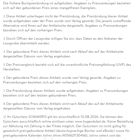
Die frühere Buchpreisbindung ist aufgehoben. Angaben zu Preissenkungen beziehen
sich auf den gebundenen Preis eines mangelfreien Exemplars.
Diese Artikel unterliegen nicht der Preisbindung, die Preisbindung dieser Artikel
2
wurde aufgehoben oder der Preis wurde vom Verlag gesenkt. Die jeweils zutreffende
Alternative wird Ihnen auf der Artikelseite dargestellt. Angaben zu Preissenkungen
beziehen sich auf den vorherigen Preis.
Durch Öffnen der Leseprobe willigen Sie ein, dass Daten an den Anbieter der
3
Leseprobe übermittelt werden.
Der gebundene Preis dieses Artikels wird nach Ablauf des auf der Artikelseite
4
dargestellten Datums vom Verlag angehoben.
Der Preisvergleich bezieht sich auf die unverbindliche Preisempfehlung (UVP) des
5
Herstellers.
Der gebundene Preis dieses Artikels wurde vom Verlag gesenkt. Angaben zu
6
Preissenkungen beziehen sich auf den vorherigen Preis.
Die Preisbindung dieses Artikels wurde aufgehoben. Angaben zu Preissenkungen
7
beziehen sich auf den letzten gebundenen Preis.
Der gebundene Preis dieses Artikels wird nach Ablauf des auf der Artikelseite
8
dargestellten Datums vom Verlag angehoben.
Ihr Gutschein SOMMER13 gilt bis einschließlich 10.08.2026. Sie können den
12
Gutschein ausschließlich online einlösen unter www.hugendubel.de. Keine Bestellung
zur Abholung mit Zahlung in der Filiale möglich. Der Gutschein ist nicht gültig für
gesetzlich preisgebundene Artikel (deutschsprachige Bücher und eBooks) sowie für
preisgebundene Kalender, tolino shine (4016621130466), tolino select und das