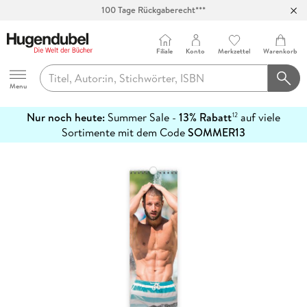
100 Tage Rückgaberecht***
Abholung in über 100 Filialen
Filiale
Konto
Merkzettel
Warenkorb
Hugendubel
Menu
Nur noch heute:
Summer Sale -
13% Rabatt
auf viele
12
mehr
Sortimente mit dem Code
SOMMER13
erfahren