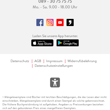
089 - 30 75 75 75
Mo. - Sa. 9.00 - 18.00 Uhr
Laden Sie unsere App herunter.
Datenschutz
AGB
Impressum
Widerrufsbelehrung
Datenschutzeinstellungen
Mängelexemplare sind Bücher mit leichten Beschädigungen, die das Lesen aber nicht
1
einschränken. Mängelexemplare sind durch einen Stempel als solche gekennzeichnet.
Die frühere Buchpreisbindung ist aufgehoben. Angaben zu Preissenkungen beziehen
sich auf den gebundenen Preis eines mangelfreien Exemplars.