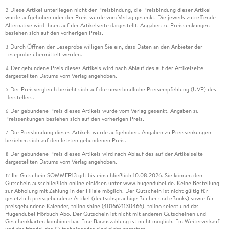
Diese Artikel unterliegen nicht der Preisbindung, die Preisbindung dieser Artikel
2
wurde aufgehoben oder der Preis wurde vom Verlag gesenkt. Die jeweils zutreffende
Alternative wird Ihnen auf der Artikelseite dargestellt. Angaben zu Preissenkungen
beziehen sich auf den vorherigen Preis.
Durch Öffnen der Leseprobe willigen Sie ein, dass Daten an den Anbieter der
3
Leseprobe übermittelt werden.
Der gebundene Preis dieses Artikels wird nach Ablauf des auf der Artikelseite
4
dargestellten Datums vom Verlag angehoben.
Der Preisvergleich bezieht sich auf die unverbindliche Preisempfehlung (UVP) des
5
Herstellers.
Der gebundene Preis dieses Artikels wurde vom Verlag gesenkt. Angaben zu
6
Preissenkungen beziehen sich auf den vorherigen Preis.
Die Preisbindung dieses Artikels wurde aufgehoben. Angaben zu Preissenkungen
7
beziehen sich auf den letzten gebundenen Preis.
Der gebundene Preis dieses Artikels wird nach Ablauf des auf der Artikelseite
8
dargestellten Datums vom Verlag angehoben.
Ihr Gutschein SOMMER13 gilt bis einschließlich 10.08.2026. Sie können den
12
Gutschein ausschließlich online einlösen unter www.hugendubel.de. Keine Bestellung
zur Abholung mit Zahlung in der Filiale möglich. Der Gutschein ist nicht gültig für
gesetzlich preisgebundene Artikel (deutschsprachige Bücher und eBooks) sowie für
preisgebundene Kalender, tolino shine (4016621130466), tolino select und das
Hugendubel Hörbuch Abo. Der Gutschein ist nicht mit anderen Gutscheinen und
Geschenkkarten kombinierbar. Eine Barauszahlung ist nicht möglich. Ein Weiterverkauf
und der Handel des Gutscheincodes sind nicht gestattet.