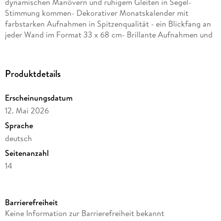
dynamischen Manövern und ruhigem Gleiten in Segel-
Stimmung kommen- Dekorativer Monatskalender mit
farbstarken Aufnahmen in Spitzenqualität - ein Blickfang an
jeder Wand im Format 33 x 68 cm- Brillante Aufnahmen und
große Themenvielfalt: die Bildkalender von Weingarten im
Athesia Kalenderverlag
Produktdetails
Erscheinungsdatum
12. Mai 2026
Sprache
deutsch
Seitenanzahl
14
Verlag/Hersteller
Weingarten
Barrierefreiheit
Produktart
Keine Information zur Barrierefreiheit bekannt
Kalender