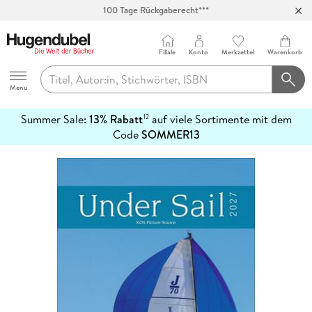
100 Tage Rückgaberecht***
Abholung in über 100 Filialen
Filiale
Konto
Merkzettel
Warenkorb
Hugendubel
Menu
Summer Sale:
13% Rabatt
auf viele Sortimente mit dem
12
mehr
Code
SOMMER13
erfahren