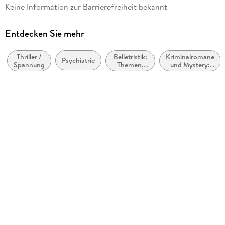
Übersetzung
Keine Information zur Barrierefreiheit bekannt
Ulrich Sonnenberg
Verlag/Hersteller
Entdecken Sie mehr
Diogenes Verlag AG
Thriller /
Belletristik:
Kriminalromane
Originaltitel
Psychiatrie
Spannung
Themen,
und Mystery:
Glasvinge
Stoffe,
weibliche
Motive:
Ermittler
Produktart
Seelenleben
gebunden
Gewicht
392 g
Größe (L/B/H)
190/126/30 mm