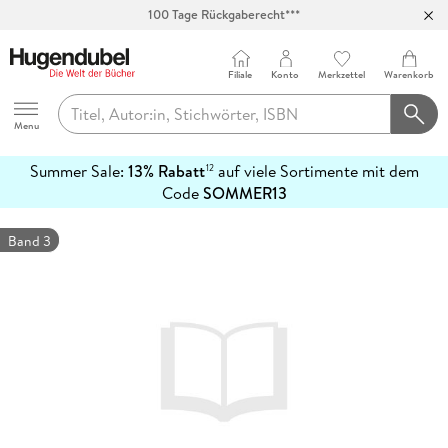
100 Tage Rückgaberecht***
Abholung in über 100 Filialen
Filiale
Konto
Merkzettel
Warenkorb
Hugendubel
Menu
Summer Sale:
13% Rabatt
auf viele Sortimente mit dem
12
mehr
Code
SOMMER13
erfahren
Band 3