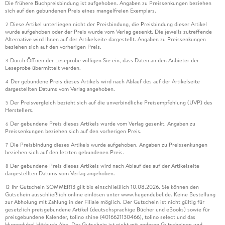
Die frühere Buchpreisbindung ist aufgehoben. Angaben zu Preissenkungen beziehen
sich auf den gebundenen Preis eines mangelfreien Exemplars.
Diese Artikel unterliegen nicht der Preisbindung, die Preisbindung dieser Artikel
2
wurde aufgehoben oder der Preis wurde vom Verlag gesenkt. Die jeweils zutreffende
Alternative wird Ihnen auf der Artikelseite dargestellt. Angaben zu Preissenkungen
beziehen sich auf den vorherigen Preis.
Durch Öffnen der Leseprobe willigen Sie ein, dass Daten an den Anbieter der
3
Leseprobe übermittelt werden.
Der gebundene Preis dieses Artikels wird nach Ablauf des auf der Artikelseite
4
dargestellten Datums vom Verlag angehoben.
Der Preisvergleich bezieht sich auf die unverbindliche Preisempfehlung (UVP) des
5
Herstellers.
Der gebundene Preis dieses Artikels wurde vom Verlag gesenkt. Angaben zu
6
Preissenkungen beziehen sich auf den vorherigen Preis.
Die Preisbindung dieses Artikels wurde aufgehoben. Angaben zu Preissenkungen
7
beziehen sich auf den letzten gebundenen Preis.
Der gebundene Preis dieses Artikels wird nach Ablauf des auf der Artikelseite
8
dargestellten Datums vom Verlag angehoben.
Ihr Gutschein SOMMER13 gilt bis einschließlich 10.08.2026. Sie können den
12
Gutschein ausschließlich online einlösen unter www.hugendubel.de. Keine Bestellung
zur Abholung mit Zahlung in der Filiale möglich. Der Gutschein ist nicht gültig für
gesetzlich preisgebundene Artikel (deutschsprachige Bücher und eBooks) sowie für
preisgebundene Kalender, tolino shine (4016621130466), tolino select und das
Hugendubel Hörbuch Abo. Der Gutschein ist nicht mit anderen Gutscheinen und